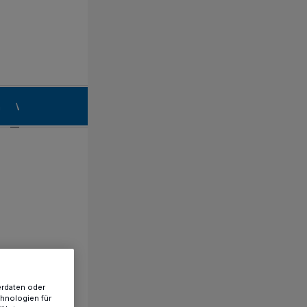
n
Willich
erdaten oder
chnologien für