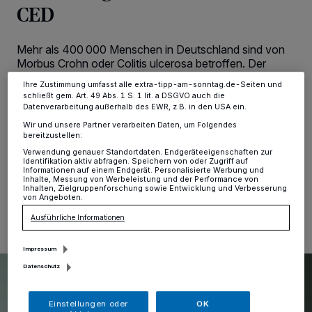
Zwecke. Wenn Tracker deaktiviert sind, sind manche Inhalte und
CED
Anzeigen möglicherweise nicht mehr so relevant für Sie. Sie können
dieses Menü jederzeit wieder aufrufen, um Ihre Einstellungen zu
ändern oder Ihre Einwilligung zu widerrufen, indem Sie auf den Link
Einstellungen oder Ablehnen am unteren Rand der Webseite klicken.
Mehr als 400 000 Menschen in Deutschland sind von
Ihre Einstellungen gelten innerhalb unseres Website. Weitere
Morbus Crohn oder Colitis ulcerosa betroffen. Der
Informationen finden Sie in unserer Datenschutzerklärung.
Aktionstag „Chronisch entzündliche
Ihre Zustimmung umfasst alle extra-tipp-am-sonntag.de-Seiten und
Darmerkrankungen“ am 19. Mai beleuchtet die
schließt gem. Art. 49 Abs. 1 S. 1 lit. a DSGVO auch die
Einflüsse der Ernährung und aktuelle Therapieoptionen.
Datenverarbeitung außerhalb des EWR, z.B. in den USA ein.
Ein zentrales Live-Webinar am Mittwoch, 13. Mai, stellt
Wir und unsere Partner verarbeiten Daten, um Folgendes
die neuesten Ergebnisse vor.
bereitzustellen:
Verwendung genauer Standortdaten. Endgeräteeigenschaften zur
Identifikation aktiv abfragen. Speichern von oder Zugriff auf
Informationen auf einem Endgerät. Personalisierte Werbung und
Inhalte, Messung von Werbeleistung und der Performance von
Inhalten, Zielgruppenforschung sowie Entwicklung und Verbesserung
09.05.2026 , 09:53 Uhr
Eine Minute Lesezeit
von Angeboten.
Ausführliche Informationen
Impressum
Datenschutz
Einstellungen oder
OK