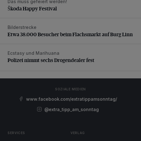
Das muss gefeiert werden!
Škoda Happy Festival
Škoda Happy Festival
Bilderstrecke
Etwa 38.000 Besucher beim Flachsmarkt auf Burg Linn
Etwa 38.000 Besucher beim Flachsmarkt auf Burg Linn
Ecstasy und Marihuana
Polizei nimmt sechs Drogendealer fest
Polizei nimmt sechs Drogendealer fest
SOZIALE MEDIEN
www.facebook.com/extratippamsonntag/
@extra_tipp_am_sonntag
SERVICES
VERLAG