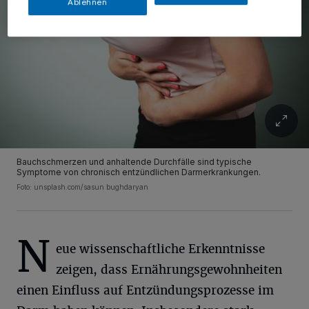
Ablehnen
Bauchschmerzen und anhaltende Durchfälle sind typische
Symptome von chronisch entzündlichen Darmerkrankungen.
Foto: unsplash.com/sasun bughdaryan
N
eue wissenschaftliche Erkenntnisse
zeigen, dass Ernährungsgewohnheiten
einen Einfluss auf Entzündungsprozesse im