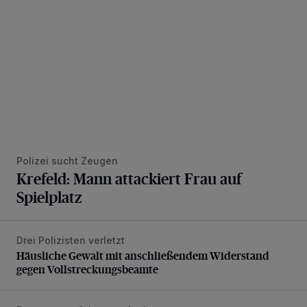
Polizei sucht Zeugen
Krefeld: Mann attackiert Frau auf
Spielplatz
Drei Polizisten verletzt
Häusliche Gewalt mit anschließendem Widerstand gegen V
Häusliche Gewalt mit anschließendem Widerstand
gegen Vollstreckungsbeamte