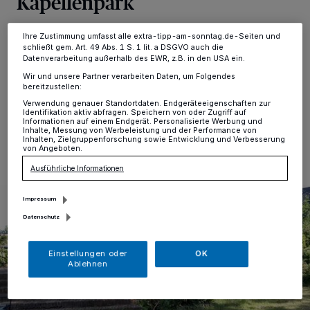
Kapellenpark
Ihre Einstellungen gelten innerhalb unseres Website. Weitere
Informationen finden Sie in unserer Datenschutzerklärung.
Neersen
·
Die Arbeiten im Kapellenpark gehen weiter
Ihre Zustimmung umfasst alle extra-tipp-am-sonntag.de-Seiten und
schließt gem. Art. 49 Abs. 1 S. 1 lit. a DSGVO auch die
voran. Am Samstag, 22. Februar, soll weiter gearbeitet
Datenverarbeitung außerhalb des EWR, z.B. in den USA ein.
werden.
Wir und unsere Partner verarbeiten Daten, um Folgendes
bereitzustellen:
Verwendung genauer Standortdaten. Endgeräteeigenschaften zur
Identifikation aktiv abfragen. Speichern von oder Zugriff auf
Informationen auf einem Endgerät. Personalisierte Werbung und
15.02.2025 , 10:44 Uhr
Eine Minute Lesezeit
Inhalte, Messung von Werbeleistung und der Performance von
Inhalten, Zielgruppenforschung sowie Entwicklung und Verbesserung
von Angeboten.
Ausführliche Informationen
Impressum
Datenschutz
Einstellungen oder
OK
Ablehnen