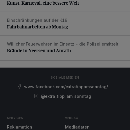
Kunst, Karneval, eine bessere Welt
Einschränkungen auf der K19
Fahrbahnarbeiten ab Montag
Fahrbahnarbeiten ab Montag
Willicher Feuerwehren im Einsatz - die Polizei ermittelt
Brände in Neersen und Anrath
Brände in Neersen und Anrath
SOZIALE MEDIEN
www.facebook.com/extratippamsonntag/
@extra_tipp_am_sonntag
SERVICES
VERLAG
Reklamation
Mediadaten