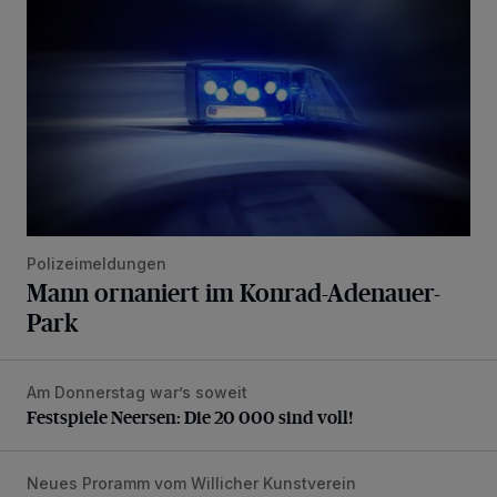
Polizeimeldungen
Mann ornaniert im Konrad-Adenauer-
Park
Am Donnerstag war’s soweit
Festspiele Neersen: Die 20 000 sind voll!
Festspiele Neersen: Die 20 000 sind voll!
Neues Proramm vom Willicher Kunstverein
Kunst, Karneval, eine bessere Welt