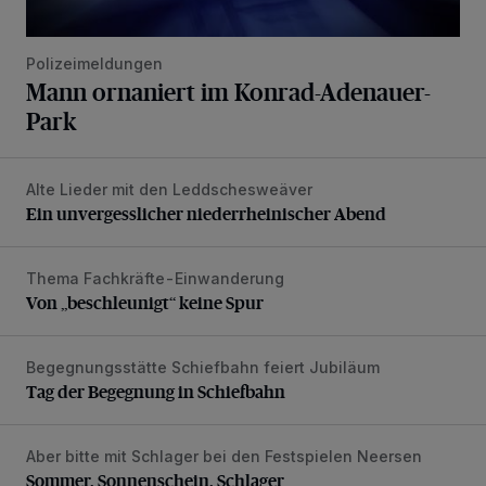
Polizeimeldungen
Mann ornaniert im Konrad-Adenauer-
Park
Alte Lieder mit den Leddschesweäver
Ein unvergesslicher niederrheinischer Abend
Ein unvergesslicher niederrheinischer Abend
Thema Fachkräfte-Einwanderung
Von „beschleunigt“ keine Spur
Von „beschleunigt“ keine Spur
Begegnungsstätte Schiefbahn feiert Jubiläum
Tag der Begegnung in Schiefbahn
Tag der Begegnung in Schiefbahn
Aber bitte mit Schlager bei den Festspielen Neersen
Sommer, Sonnenschein, Schlager
Sommer, Sonnenschein, Schlager