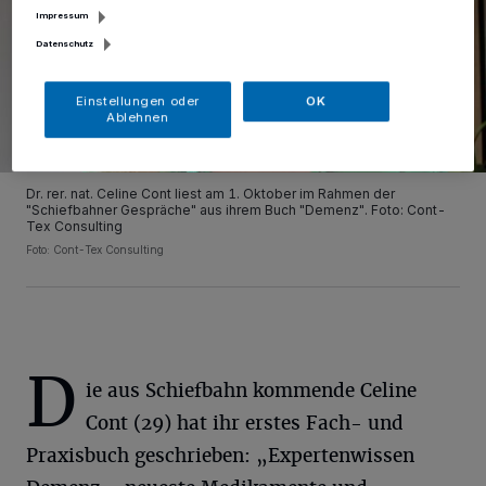
Impressum
Datenschutz
Einstellungen oder
OK
Ablehnen
Dr. rer. nat. Celine Cont liest am 1. Oktober im Rahmen der
"Schiefbahner Gespräche" aus ihrem Buch "Demenz". Foto: Cont-
Tex Consulting
Foto: Cont-Tex Consulting
D
ie aus Schiefbahn kommende Celine
Cont (29) hat ihr erstes Fach- und
Praxisbuch geschrieben: „Expertenwissen