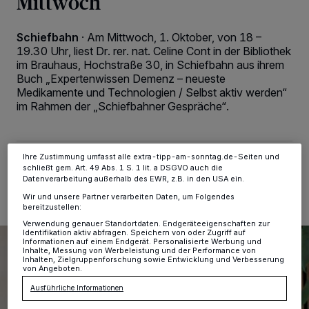
Mittwoch
Wir und unsere
-Partner speichern und greifen auf
218
personenbezogene Daten wie Browserdaten oder eindeutige
Schiefbahn
·
Am Mittwoch, 1. Oktober, von 18 –
Kennungen auf Ihrem Gerät zu. Durch Auswahl von OK aktivieren Sie
19.30 Uhr, liest Dr. rer. nat. Celine Cont in der Bibliothek
Tracking-Technologien für die unter „Wir und unsere Partner
verarbeiten Daten, um Ihnen Dienste bereitzustellen“ aufgeführten
im Brauhaus, Hochstraße 30, in Schiefbahn aus ihrem
Zwecke. Wenn Tracker deaktiviert sind, sind manche Inhalte und
Buch „Expertenwissen Demenz – neueste
Anzeigen möglicherweise nicht mehr so relevant für Sie. Sie können
Medikamente und Technologien / Selbst aktiv werden“
dieses Menü jederzeit wieder aufrufen, um Ihre Einstellungen zu
im Rahmen der „Schiefbahner Gespräche“.
ändern oder Ihre Einwilligung zu widerrufen, indem Sie auf den Link
Einstellungen oder Ablehnen am unteren Rand der Webseite klicken.
Ihre Einstellungen gelten innerhalb unseres Website. Weitere
Informationen finden Sie in unserer Datenschutzerklärung.
Ihre Zustimmung umfasst alle extra-tipp-am-sonntag.de-Seiten und
28.09.2025 , 17:26 Uhr
2 Minuten Lesezeit
schließt gem. Art. 49 Abs. 1 S. 1 lit. a DSGVO auch die
Datenverarbeitung außerhalb des EWR, z.B. in den USA ein.
Wir und unsere Partner verarbeiten Daten, um Folgendes
bereitzustellen:
Verwendung genauer Standortdaten. Endgeräteeigenschaften zur
Identifikation aktiv abfragen. Speichern von oder Zugriff auf
Informationen auf einem Endgerät. Personalisierte Werbung und
Inhalte, Messung von Werbeleistung und der Performance von
Inhalten, Zielgruppenforschung sowie Entwicklung und Verbesserung
von Angeboten.
Ausführliche Informationen