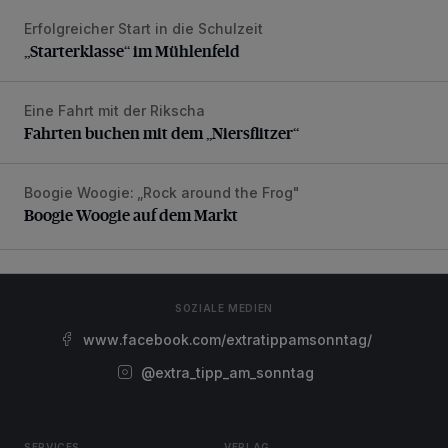
Erfolgreicher Start in die Schulzeit
„Starterklasse“ im Mühlenfeld
„Starterklasse“ im Mühlenfeld
Eine Fahrt mit der Rikscha
Fahrten buchen mit dem „Niersflitzer“
Fahrten buchen mit dem „Niersflitzer“
Boogie Woogie: „Rock around the Frog"
Boogie Woogie auf dem Markt
Boogie Woogie auf dem Markt
SOZIALE MEDIEN
www.facebook.com/extratippamsonntag/
@extra_tipp_am_sonntag
SERVICES
VERLAG