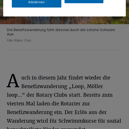
Ablehnen
Die Benefizwanderung führt diesmal durch die schöne Schwalm
Aue.
Foto: Rotary Club
A
uch in diesem Jahr findet wieder die
Benefizwanderung „Loop, Möller
loop...“ der Rotary Clubs statt. Bereits zum
vierten Mal laden die Rotarier zur
Benefizwanderung ein. Der Erlös aus der
Wanderung wird für Schwimmkurse für sozial