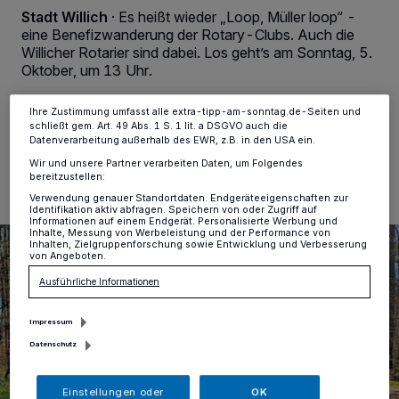
Zwecke. Wenn Tracker deaktiviert sind, sind manche Inhalte und
Stadt Willich
·
Es heißt wieder „Loop, Müller loop“ -
Anzeigen möglicherweise nicht mehr so relevant für Sie. Sie können
eine Benefizwanderung der Rotary-Clubs. Auch die
dieses Menü jederzeit wieder aufrufen, um Ihre Einstellungen zu
ändern oder Ihre Einwilligung zu widerrufen, indem Sie auf den Link
Willicher Rotarier sind dabei. Los geht’s am Sonntag, 5.
Einstellungen oder Ablehnen am unteren Rand der Webseite klicken.
Oktober, um 13 Uhr.
Ihre Einstellungen gelten innerhalb unseres Website. Weitere
Informationen finden Sie in unserer Datenschutzerklärung.
Ihre Zustimmung umfasst alle extra-tipp-am-sonntag.de-Seiten und
schließt gem. Art. 49 Abs. 1 S. 1 lit. a DSGVO auch die
Datenverarbeitung außerhalb des EWR, z.B. in den USA ein.
26.09.2025 , 12:14 Uhr
Eine Minute Lesezeit
Wir und unsere Partner verarbeiten Daten, um Folgendes
bereitzustellen:
Verwendung genauer Standortdaten. Endgeräteeigenschaften zur
Identifikation aktiv abfragen. Speichern von oder Zugriff auf
Informationen auf einem Endgerät. Personalisierte Werbung und
Inhalte, Messung von Werbeleistung und der Performance von
Inhalten, Zielgruppenforschung sowie Entwicklung und Verbesserung
von Angeboten.
Ausführliche Informationen
Impressum
Datenschutz
Einstellungen oder
OK