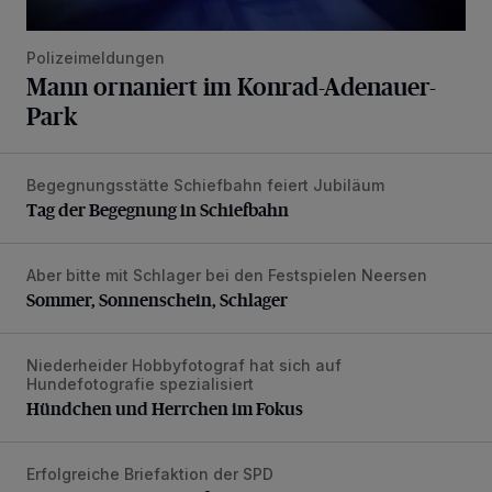
Polizeimeldungen
Mann ornaniert im Konrad-Adenauer-
Park
Begegnungsstätte Schiefbahn feiert Jubiläum
Tag der Begegnung in Schiefbahn
Tag der Begegnung in Schiefbahn
Aber bitte mit Schlager bei den Festspielen Neersen
Sommer, Sonnenschein, Schlager
Sommer, Sonnenschein, Schlager
Niederheider Hobbyfotograf hat sich auf
Hündchen und Herrchen im Fokus
Hundefotografie spezialisiert
Hündchen und Herrchen im Fokus
Erfolgreiche Briefaktion der SPD
SPD: Rückmeldungen für konkrete Politik