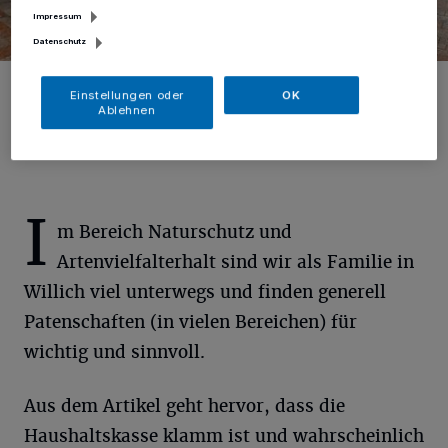
Impressum
Datenschutz
Der Markt in Willich.
Einstellungen oder
OK
Foto: Kellys Grammatikou
Ablehnen
I
m Bereich Naturschutz und
Artenvielfalterhalt sind wir als Familie in
Willich viel unterwegs und finden generell
Patenschaften (in vielen Bereichen) für
wichtig und sinnvoll.
Aus dem Artikel geht hervor, dass die
Haushaltskasse klamm ist und wahrscheinlich