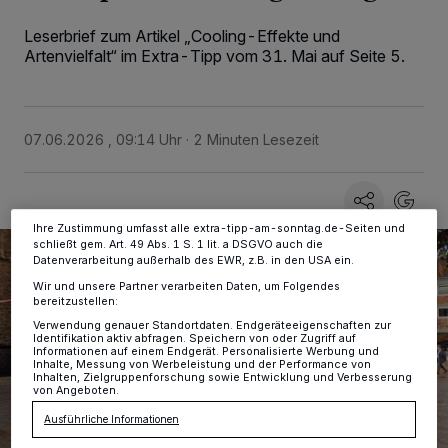
Wir und unsere
-Partner speichern und greifen auf
218
Leserbrief zum Artikel „Cooling-Effekte und
personenbezogene Daten wie Browserdaten oder eindeutige
Artenvielfalt“ im Extra-Tipp vom 31. Mai auf Seite 5.
Kennungen auf Ihrem Gerät zu. Durch Auswahl von OK aktivieren Sie
Tracking-Technologien für die unter „Wir und unsere Partner
verarbeiten Daten, um Ihnen Dienste bereitzustellen“ aufgeführten
Zwecke. Wenn Tracker deaktiviert sind, sind manche Inhalte und
Anzeigen möglicherweise nicht mehr so relevant für Sie. Sie können
07.06.2026 , 09:14 Uhr
2 Minuten Lesezeit
dieses Menü jederzeit wieder aufrufen, um Ihre Einstellungen zu
ändern oder Ihre Einwilligung zu widerrufen, indem Sie auf den Link
Einstellungen oder Ablehnen am unteren Rand der Webseite klicken.
Ihre Einstellungen gelten innerhalb unseres Website. Weitere
Informationen finden Sie in unserer Datenschutzerklärung.
Ihre Zustimmung umfasst alle extra-tipp-am-sonntag.de-Seiten und
schließt gem. Art. 49 Abs. 1 S. 1 lit. a DSGVO auch die
Datenverarbeitung außerhalb des EWR, z.B. in den USA ein.
Wir und unsere Partner verarbeiten Daten, um Folgendes
bereitzustellen:
Verwendung genauer Standortdaten. Endgeräteeigenschaften zur
Identifikation aktiv abfragen. Speichern von oder Zugriff auf
Informationen auf einem Endgerät. Personalisierte Werbung und
Inhalte, Messung von Werbeleistung und der Performance von
Inhalten, Zielgruppenforschung sowie Entwicklung und Verbesserung
von Angeboten.
Ausführliche Informationen