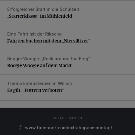
Erfolgreicher Start in die Schulzeit
„Starterklasse“ im Mühlenfeld
„Starterklasse“ im Mühlenfeld
Eine Fahrt mit der Rikscha
Fahrten buchen mit dem „Niersflitzer“
Fahrten buchen mit dem „Niersflitzer“
Boogie Woogie: „Rock around the Frog"
Boogie Woogie auf dem Markt
Boogie Woogie auf dem Markt
Thema Entensterben in Willich
Es gilt: „Füttern verboten“
Es gilt: „Füttern verboten“
SOZIALE MEDIEN
www.facebook.com/extratippamsonntag/