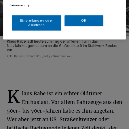
Datenschutz
Einstellungen oder
OK
Ablehnen
Klaus Rabe lädt heute zum Tag der offenen Tür in das
Nutzfahrzeugemuseum an die Gießerallee 9 im Stahlwerk Becker
ein.
Foto: Kellys Gramamtikou/Kellys Grammatikou
K
laus Rabe ist ein echter Oldtimer-
Enthusiast. Vor allem Fahrzeuge aus den
50er- bis 70er-Jahren habe es ihm angetan.
Wer aber jetzt an US-Straßenkreuzer oder
britische Racingmodelle jener Zeit denkt, der