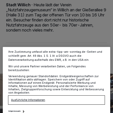
Wir und unsere
-Partner speichern und greifen auf
218
Stadt Willich
·
Heute lädt der Verein
personenbezogene Daten wie Browserdaten oder eindeutige
„Nutzfahrzeugemuseum“ in Willich an der Gießerallee 9
Kennungen auf Ihrem Gerät zu. Durch Auswahl von OK aktivieren Sie
Tracking-Technologien für die unter „Wir und unsere Partner
(Halle 31) zum Tag der offenen Tür von 10 bis 16 Uhr
verarbeiten Daten, um Ihnen Dienste bereitzustellen“ aufgeführten
ein. Besucher finden dort nicht nur historische
Zwecke. Wenn Tracker deaktiviert sind, sind manche Inhalte und
Nutzfahrzeuge aus den 50er- bis 70er-Jahren,
Anzeigen möglicherweise nicht mehr so relevant für Sie. Sie können
sondern noch vieles mehr.
dieses Menü jederzeit wieder aufrufen, um Ihre Einstellungen zu
ändern oder Ihre Einwilligung zu widerrufen, indem Sie auf den Link
Einstellungen oder Ablehnen am unteren Rand der Webseite klicken.
Ihre Einstellungen gelten innerhalb unseres Website. Weitere
Informationen finden Sie in unserer Datenschutzerklärung.
31.05.2026 , 08:25 Uhr
2 Minuten Lesezeit
Ihre Zustimmung umfasst alle extra-tipp-am-sonntag.de-Seiten und
schließt gem. Art. 49 Abs. 1 S. 1 lit. a DSGVO auch die
Datenverarbeitung außerhalb des EWR, z.B. in den USA ein.
Wir und unsere Partner verarbeiten Daten, um Folgendes
bereitzustellen:
Verwendung genauer Standortdaten. Endgeräteeigenschaften zur
Identifikation aktiv abfragen. Speichern von oder Zugriff auf
Informationen auf einem Endgerät. Personalisierte Werbung und
Inhalte, Messung von Werbeleistung und der Performance von
Inhalten, Zielgruppenforschung sowie Entwicklung und Verbesserung
von Angeboten.
Ausführliche Informationen
Impressum