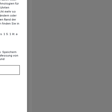
chnologien für
führten
cht mehr so
 ändern oder
ren Rand der
 finden Sie in
1 S. 1 lit. a
n. Speichern
, Messung von
 und