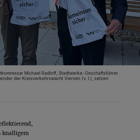
uptkommissar Michael Radloff, Stadtwerke-Geschäftsführer
zender der Kreisverkehrswacht Viersen (v. l.), setzen
reflektierend,
n knalligem