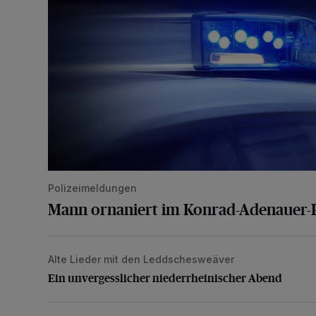
Polizeimeldungen
Mann ornaniert im Konrad-Adenauer-
Alte Lieder mit den Leddschesweäver
Ein unvergesslicher niederrheinischer Abend
Ein unvergesslicher niederrheinischer Abend