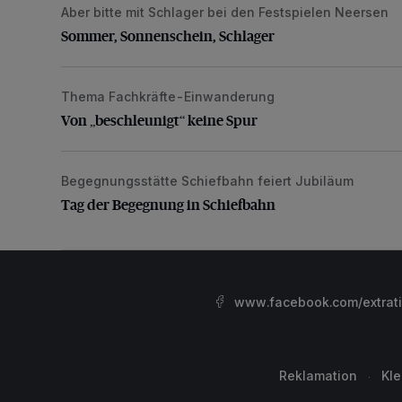
Aber bitte mit Schlager bei den Festspielen Neersen
Sommer, Sonnenschein, Schlager
Sommer, Sonnenschein, Schlager
Thema Fachkräfte-Einwanderung
Von „beschleunigt“ keine Spur
Von „beschleunigt“ keine Spur
Begegnungsstätte Schiefbahn feiert Jubiläum
Tag der Begegnung in Schiefbahn
Tag der Begegnung in Schiefbahn
www.facebook.com/extrat
Reklamation
Kl