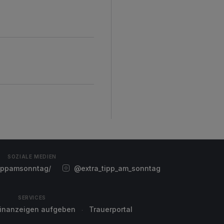
SOZIALE MEDIEN
ippamsonntag/
@extra_tipp_am_sonntag
SERVICES
einanzeigen aufgeben
Trauerportal