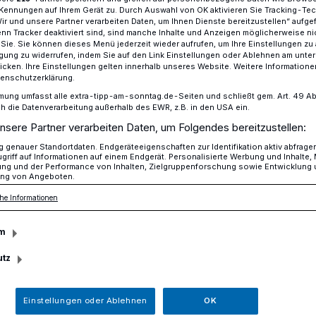
Kennungen auf Ihrem Gerät zu. Durch Auswahl von OK aktivieren Sie Tracking-Te
Wir und unsere Partner verarbeiten Daten, um Ihnen Dienste bereitzustellen“ aufge
n Tracker deaktiviert sind, sind manche Inhalte und Anzeigen möglicherweise ni
r Sie. Sie können dieses Menü jederzeit wieder aufrufen, um Ihre Einstellungen zu
ligung zu widerrufen, indem Sie auf den Link Einstellungen oder Ablehnen am unte
erkehrswacht und Willicher Stadtwerke
icken. Ihre Einstellungen gelten innerhalb unseres Website. Weitere Informationen
tenschutzerklärung.
mung umfasst alle extra-tipp-am-sonntag.de-Seiten und schließt gem. Art. 49 Abs. 
die Datenverarbeitung außerhalb des EWR, z.B. in den USA ein.
für Willicher Schüler
nsere Partner verarbeiten Daten, um Folgendes bereitzustellen:
für mehr Sicherheit
genauer Standortdaten. Endgeräteeigenschaften zur Identifikation aktiv abfrage
griff auf Informationen auf einem Endgerät. Personalisierte Werbung und Inhalte
ung und der Performance von Inhalten, Zielgruppenforschung sowie Entwicklung
ng von Angeboten.
es neuen Schuljahres erhalten Mädchen
he Informationen
esonders nützliches Zubehör: 1 500
m
die Stadtwerke allen Kindern der fünften
utz
Einstellungen oder Ablehnen
OK