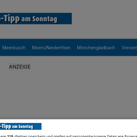
Meerbusch
Moers/Niederrhein
Mönchengladbach
Vierse
sere
-Partner speichern und greifen auf personenbezogene Daten wie Brows
218