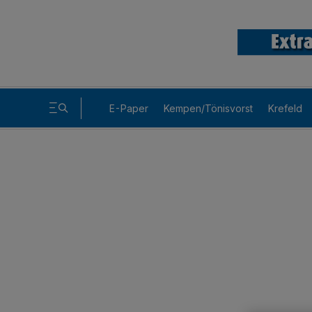
E-Paper
Kempen/Tönisvorst
Krefeld