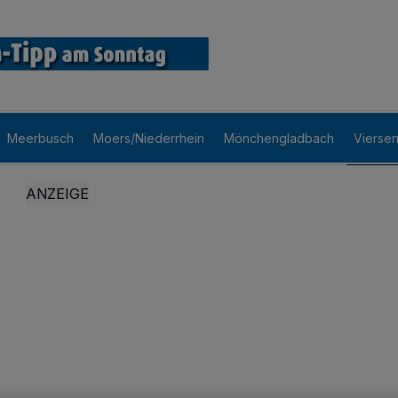
Meerbusch
Moers/Niederrhein
Mönchengladbach
Vierse