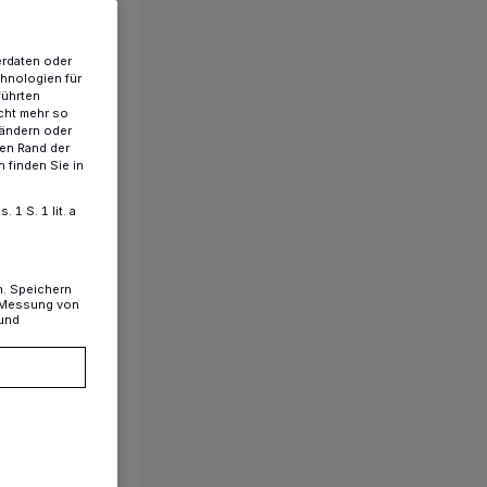
erdaten oder
chnologien für
führten
cht mehr so
 ändern oder
ren Rand der
 finden Sie in
1 S. 1 lit. a
n. Speichern
, Messung von
 und