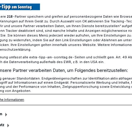
sere
-Partner speichern und greifen auf personenbezogene Daten wie Brows
218
Kennungen auf Ihrem Gerät zu. Durch Auswahl von OK aktivieren Sie Tracking-Te
use im Elmpter Repair-Café
Wir und unsere Partner verarbeiten Daten, um Ihnen Dienste bereitzustellen“ aufge
n Tracker deaktiviert sind, sind manche Inhalte und Anzeigen möglicherweise ni
r Sie. Sie können dieses Menü jederzeit wieder aufrufen, um Ihre Einstellungen zu
ligung zu widerrufen, indem Sie auf den Link Einstellungen oder Ablehnen am unte
icken. Ihre Einstellungen gelten innerhalb unseres Website. Weitere Informationen
tenschutzerklärung.
rpause im Repair-
mung umfasst alle extra-tipp-am-sonntag.de-Seiten und schließt gem. Art. 49 Abs. 
die Datenverarbeitung außerhalb des EWR, z.B. in den USA ein.
nsere Partner verarbeiten Daten, um Folgendes bereitzustellen:
genauer Standortdaten. Endgeräteeigenschaften zur Identifikation aktiv abfrage
griff auf Informationen auf einem Endgerät. Personalisierte Werbung und Inhalte
ung und der Performance von Inhalten, Zielgruppenforschung sowie Entwicklung
ng von Angeboten.
merferien öffnet das Repair-Café der
he Informationen
är am 2. Samstag im Monat, am 9. August,
eim in Elmpt.
m
utz