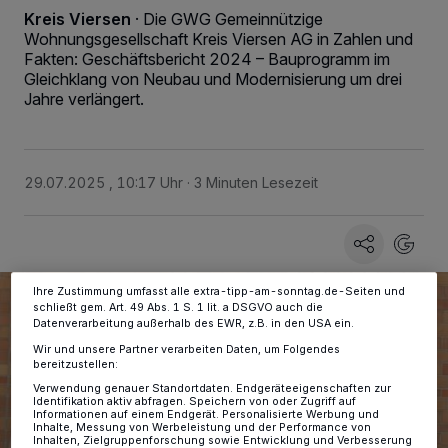
Kreis Viersen
·
Die GWG Gemeinnützige
Wohnungsgesellschaft Kreis Viersen AG in Zahlen und
Fakten: Geschäftsbericht 2024 – Bauprogramm im
Gleichklang von Neubau und Modernisierung um drei
Wir und unsere
-Partner speichern und greifen auf
218
Jahre verlängert.
personenbezogene Daten wie Browserdaten oder eindeutige
Kennungen auf Ihrem Gerät zu. Durch Auswahl von OK aktivieren Sie
Tracking-Technologien für die unter „Wir und unsere Partner
verarbeiten Daten, um Ihnen Dienste bereitzustellen“ aufgeführten
Zwecke. Wenn Tracker deaktiviert sind, sind manche Inhalte und
29.07.2025 , 10:17 Uhr
3 Minuten Lesezeit
Anzeigen möglicherweise nicht mehr so relevant für Sie. Sie können
dieses Menü jederzeit wieder aufrufen, um Ihre Einstellungen zu
ändern oder Ihre Einwilligung zu widerrufen, indem Sie auf den Link
Einstellungen oder Ablehnen am unteren Rand der Webseite klicken.
Ihre Einstellungen gelten innerhalb unseres Website. Weitere
Informationen finden Sie in unserer Datenschutzerklärung.
Ihre Zustimmung umfasst alle extra-tipp-am-sonntag.de-Seiten und
schließt gem. Art. 49 Abs. 1 S. 1 lit. a DSGVO auch die
Datenverarbeitung außerhalb des EWR, z.B. in den USA ein.
Wir und unsere Partner verarbeiten Daten, um Folgendes
bereitzustellen:
Verwendung genauer Standortdaten. Endgeräteeigenschaften zur
Identifikation aktiv abfragen. Speichern von oder Zugriff auf
Informationen auf einem Endgerät. Personalisierte Werbung und
Inhalte, Messung von Werbeleistung und der Performance von
Inhalten, Zielgruppenforschung sowie Entwicklung und Verbesserung