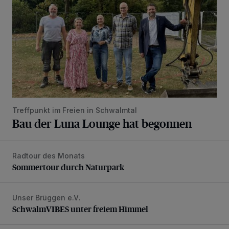
Treffpunkt im Freien in Schwalmtal
Bau der Luna Lounge hat begonnen
Radtour des Monats
Sommertour durch Naturpark
Sommertour durch Naturpark
Unser Brüggen e.V.
SchwalmVIBES unter freiem Himmel
SchwalmVIBES unter freiem Himmel