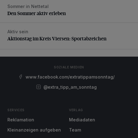
Sommer in Nettetal
Den Sommer aktiv erleben
Den Sommer aktiv erleben
Aktiv sein
Aktionstag im Kreis Viersen: Sportabzeichen
Aktionstag im Kreis Viersen: Sportabzeichen
SOZIALE MEDIEN
www.facebook.com/extratippamsonntag/
@extra_tipp_am_sonntag
SERVICES
VERLAG
Reklamation
Mediadaten
Kleinanzeigen aufgeben
Team