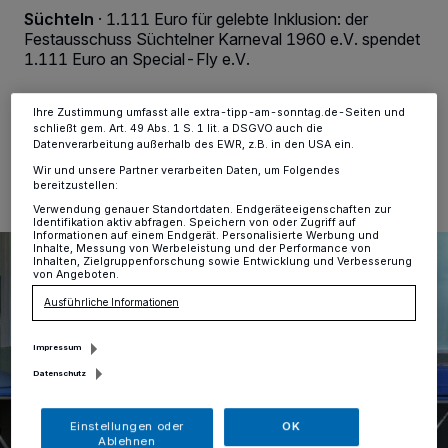
Anzeigen möglicherweise nicht mehr so relevant für Sie. Sie können
Süchteln
·
1.111 Euro für gelebte Inklusion: der
dieses Menü jederzeit wieder aufrufen, um Ihre Einstellungen zu
Festausschuss Süchtelner Karneval 1960 e.V. spendet
ändern oder Ihre Einwilligung zu widerrufen, indem Sie auf den Link
Einstellungen oder Ablehnen am unteren Rand der Webseite klicken.
1.111 Euro an Special-Fly e.V.
Ihre Einstellungen gelten innerhalb unseres Website. Weitere
Informationen finden Sie in unserer Datenschutzerklärung.
Ihre Zustimmung umfasst alle extra-tipp-am-sonntag.de-Seiten und
schließt gem. Art. 49 Abs. 1 S. 1 lit. a DSGVO auch die
29.07.2025 , 10:04 Uhr
Eine Minute Lesezeit
Datenverarbeitung außerhalb des EWR, z.B. in den USA ein.
Wir und unsere Partner verarbeiten Daten, um Folgendes
bereitzustellen:
Verwendung genauer Standortdaten. Endgeräteeigenschaften zur
Identifikation aktiv abfragen. Speichern von oder Zugriff auf
Informationen auf einem Endgerät. Personalisierte Werbung und
Inhalte, Messung von Werbeleistung und der Performance von
Inhalten, Zielgruppenforschung sowie Entwicklung und Verbesserung
von Angeboten.
Ausführliche Informationen
Impressum
Datenschutz
Einstellungen oder
OK
Ablehnen