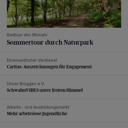
Radtour des Monats
Sommertour durch Naturpark
Ehrenamtlicher Verdienst
Caritas: Auszeichnungen für Engagement
Caritas: Auszeichnungen für Engagement
Unser Brüggen e.V.
SchwalmVIBES unter freiem Himmel
SchwalmVIBES unter freiem Himmel
Arbeits- und Ausbildungsmarkt
Mehr arbeitslose Jugendliche
Mehr arbeitslose Jugendliche