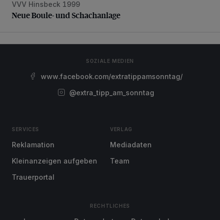
VVV Hinsbeck 1999
Neue Boule- und Schachanlage
Neue Boule- und Schachanlage
SOZIALE MEDIEN
www.facebook.com/extratippamsonntag/
@extra_tipp_am_sonntag
SERVICES
VERLAG
Reklamation
Mediadaten
Kleinanzeigen aufgeben
Team
Trauerportal
RECHTLICHES