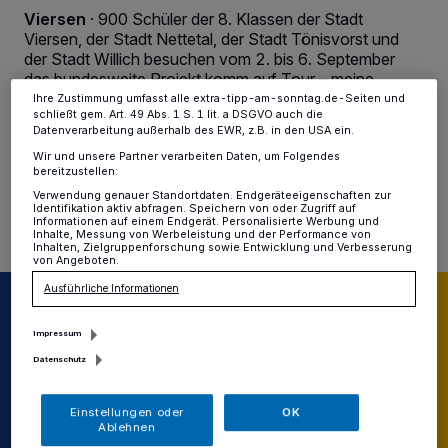
dieses Menü jederzeit wieder aufrufen, um Ihre Einstellungen zu
Viersen
·
900 Schüler der 8. Klassen der Stadt
ändern oder Ihre Einwilligung zu widerrufen, indem Sie auf den Link
Viersen, der Stadt Nettetal, der Stadt Tönisvorst und
Einstellungen oder Ablehnen am unteren Rand der Webseite klicken.
der Stadt Willich besuchen vom 2. bis 6. September
Ihre Einstellungen gelten innerhalb unseres Website. Weitere
Informationen finden Sie in unserer Datenschutzerklärung.
das bundesweite Projekt komm auf Tour – meine
Stärken, meine Zukunft.
Ihre Zustimmung umfasst alle extra-tipp-am-sonntag.de-Seiten und
schließt gem. Art. 49 Abs. 1 S. 1 lit. a DSGVO auch die
Datenverarbeitung außerhalb des EWR, z.B. in den USA ein.
Wir und unsere Partner verarbeiten Daten, um Folgendes
bereitzustellen:
31.08.2024 , 08:42 Uhr
Eine Minute Lesezeit
Verwendung genauer Standortdaten. Endgeräteeigenschaften zur
Identifikation aktiv abfragen. Speichern von oder Zugriff auf
Informationen auf einem Endgerät. Personalisierte Werbung und
Inhalte, Messung von Werbeleistung und der Performance von
Inhalten, Zielgruppenforschung sowie Entwicklung und Verbesserung
von Angeboten.
Ausführliche Informationen
Impressum
Datenschutz
Einstellungen oder
OK
Ablehnen