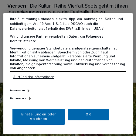
Einstellungen oder Ablehnen am unteren Rand der Webseite klicken.
Viersen
·
Die Kultur-Reihe Vierfalt.Spots geht mit ihren
Ihre Einstellungen gelten innerhalb unseres Website. Weitere
Inszenierungen raus aus der Festhalle, hin zu
Informationen finden Sie in unserer Datenschutzerklärung.
öffentlichen Orten. Den Anfang macht in der neuen
Ihre Zustimmung umfasst alle extra-tipp-am-sonntag.de-Seiten und
Spielzeit Schauspieler und Performance-Künstler Peter
schließt gem. Art. 49 Abs. 1 S. 1 lit. a DSGVO auch die
Datenverarbeitung außerhalb des EWR, z.B. in den USA ein.
Trabner am Sonntag, 1. September.
Wir und unsere Partner verarbeiten Daten, um Folgendes
bereitzustellen:
Verwendung genauer Standortdaten. Endgeräteeigenschaften zur
Identifikation aktiv abfragen. Speichern von oder Zugriff auf
27.08.2024 , 15:41 Uhr
Eine Minute Lesezeit
Informationen auf einem Endgerät. Personalisierte Werbung und
Inhalte, Messung von Werbeleistung und der Performance von
Inhalten, Zielgruppenforschung sowie Entwicklung und Verbesserung
von Angeboten.
Ausführliche Informationen
Impressum
Datenschutz
Einstellungen oder
OK
Ablehnen