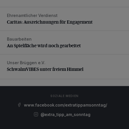
Ehrenamtlicher Verdienst
Caritas: Auszeichnungen für Engagement
Caritas: Auszeichnungen für Engagement
Bauarbeiten
An Spielfläche wird noch gearbeitet
An Spielfläche wird noch gearbeitet
Unser Brüggen e.V.
SchwalmVIBES unter freiem Himmel
SchwalmVIBES unter freiem Himmel
SOZIALE MEDIEN
www.facebook.com/extratippamsonntag/
@extra_tipp_am_sonntag