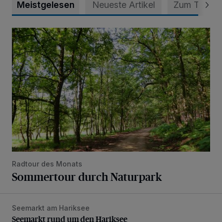
Meistgelesen
Neueste Artikel
Zum Thema
Sommertour durch Naturpark
Radtour des Monats
Sommertour durch Naturpark
Seemarkt am Hariksee
Seemarkt rund um den Hariksee
Seemarkt rund um den Hariksee