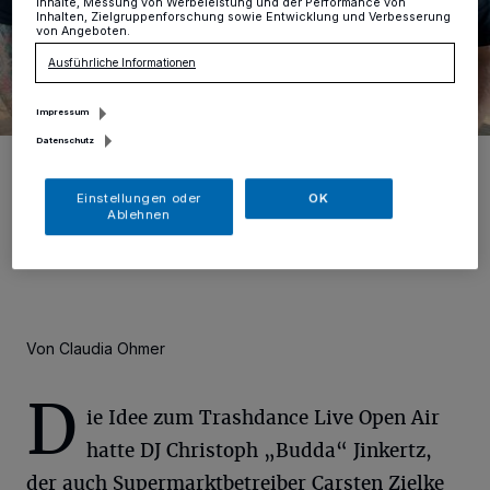
Inhalte, Messung von Werbeleistung und der Performance von
Inhalten, Zielgruppenforschung sowie Entwicklung und Verbesserung
von Angeboten.
Ausführliche Informationen
Impressum
Datenschutz
DJ Christoph „Budda“ Jinkertz und Supermarktbetreiber Carsten
Zielke laden am 7. September zum Trashdance Live Open Air nach
Dülken.
Einstellungen oder
OK
Foto: Claudia Ohmer
Ablehnen
Von Claudia Ohmer
D
ie Idee zum Trashdance Live Open Air
hatte DJ Christoph „Budda“ Jinkertz,
der auch Supermarktbetreiber Carsten Zielke