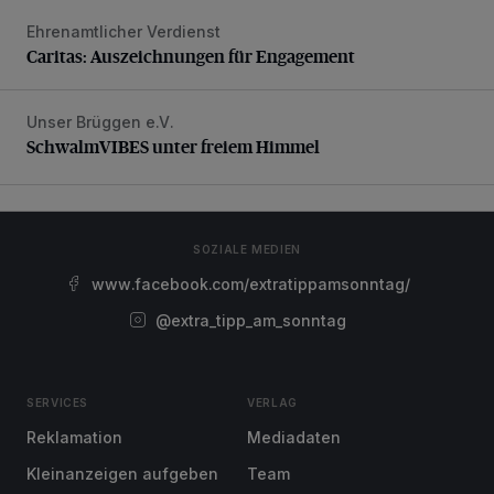
Ehrenamtlicher Verdienst
Caritas: Auszeichnungen für Engagement
Caritas: Auszeichnungen für Engagement
Unser Brüggen e.V.
SchwalmVIBES unter freiem Himmel
SchwalmVIBES unter freiem Himmel
SOZIALE MEDIEN
www.facebook.com/extratippamsonntag/
@extra_tipp_am_sonntag
SERVICES
VERLAG
Reklamation
Mediadaten
Kleinanzeigen aufgeben
Team