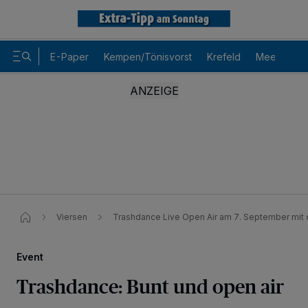
E-Paper
Kempen/Tönisvorst
Krefeld
Meerbusch
Viersen
Trashdance Live Open Air am 7. September mit d
Event
Trashdance: Bunt und open air