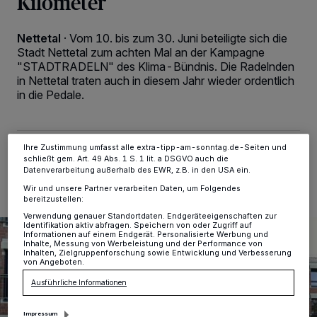
Kilometer
Wir und unsere
-Partner speichern und greifen auf
218
personenbezogene Daten wie Browserdaten oder eindeutige
Kennungen auf Ihrem Gerät zu. Durch Auswahl von OK aktivieren Sie
Nettetal
·
Vom 10. bis zum 30. Juni beteiligte sich die
Tracking-Technologien für die unter „Wir und unsere Partner
Stadt Nettetal zum achten Mal an der Kampagne
verarbeiten Daten, um Ihnen Dienste bereitzustellen“ aufgeführten
Zwecke. Wenn Tracker deaktiviert sind, sind manche Inhalte und
"STADTRADELN" des Klima-Bündnis. Die Radelnden
Anzeigen möglicherweise nicht mehr so relevant für Sie. Sie können
in Nettetal traten auch in diesem Jahr wieder ordentlich
dieses Menü jederzeit wieder aufrufen, um Ihre Einstellungen zu
in die Pedale.
ändern oder Ihre Einwilligung zu widerrufen, indem Sie auf den Link
Einstellungen oder Ablehnen am unteren Rand der Webseite klicken.
Ihre Einstellungen gelten innerhalb unseres Website. Weitere
Informationen finden Sie in unserer Datenschutzerklärung.
Ihre Zustimmung umfasst alle extra-tipp-am-sonntag.de-Seiten und
27.08.2024 , 14:09 Uhr
2 Minuten Lesezeit
schließt gem. Art. 49 Abs. 1 S. 1 lit. a DSGVO auch die
Datenverarbeitung außerhalb des EWR, z.B. in den USA ein.
Wir und unsere Partner verarbeiten Daten, um Folgendes
bereitzustellen:
Verwendung genauer Standortdaten. Endgeräteeigenschaften zur
Identifikation aktiv abfragen. Speichern von oder Zugriff auf
Informationen auf einem Endgerät. Personalisierte Werbung und
Inhalte, Messung von Werbeleistung und der Performance von
Inhalten, Zielgruppenforschung sowie Entwicklung und Verbesserung
von Angeboten.
Ausführliche Informationen
Impressum