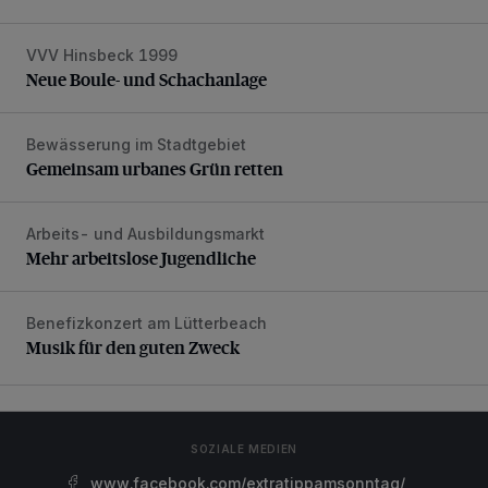
VVV Hinsbeck 1999
Neue Boule- und Schachanlage
Neue Boule- und Schachanlage
Bewässerung im Stadtgebiet
Gemeinsam urbanes Grün retten
Gemeinsam urbanes Grün retten
Arbeits- und Ausbildungsmarkt
Mehr arbeitslose Jugendliche
Mehr arbeitslose Jugendliche
Benefizkonzert am Lütterbeach
Musik für den guten Zweck
Musik für den guten Zweck
SOZIALE MEDIEN
www.facebook.com/extratippamsonntag/