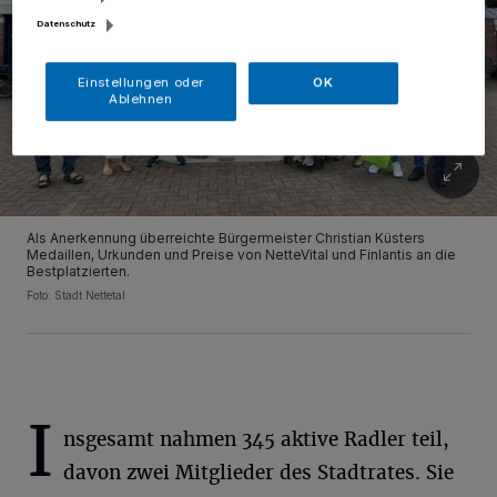
Datenschutz
Einstellungen oder
OK
Ablehnen
Als Anerkennung überreichte Bürgermeister Christian Küsters
Medaillen, Urkunden und Preise von NetteVital und Finlantis an die
Bestplatzierten.
Foto: Stadt Nettetal
I
nsgesamt nahmen 345 aktive Radler teil,
davon zwei Mitglieder des Stadtrates. Sie