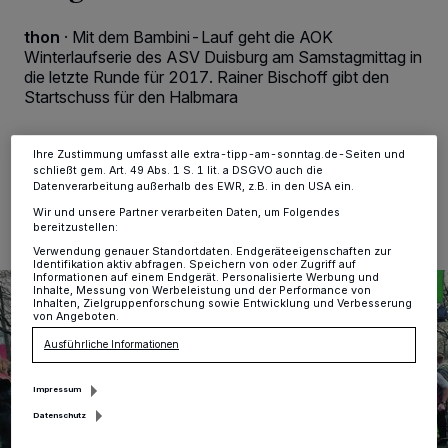
Tracking-Technologien für die unter „Wir und unsere Partner
verarbeiten Daten, um Ihnen Dienste bereitzustellen“ aufgeführten
Zwecke. Wenn Tracker deaktiviert sind, sind manche Inhalte und
thon
·
Mit dem Bambini-Lauf geht die AOK
Anzeigen möglicherweise nicht mehr so relevant für Sie. Sie können
Winterlaufserie des ASV Duisburg am Samstagmittag in
dieses Menü jederzeit wieder aufrufen, um Ihre Einstellungen zu
die letzte Runde für 2017. Rainer Bischoff gibt den
ändern oder Ihre Einwilligung zu widerrufen, indem Sie auf den Link
Startschuss für den Halbmara
Einstellungen oder Ablehnen am unteren Rand der Webseite klicken.
Ihre Einstellungen gelten innerhalb unseres Website. Weitere
Informationen finden Sie in unserer Datenschutzerklärung.
Ihre Zustimmung umfasst alle extra-tipp-am-sonntag.de-Seiten und
schließt gem. Art. 49 Abs. 1 S. 1 lit. a DSGVO auch die
21.03.2017 , 14:50 Uhr
2 Minuten Lesezeit
Datenverarbeitung außerhalb des EWR, z.B. in den USA ein.
Wir und unsere Partner verarbeiten Daten, um Folgendes
bereitzustellen:
Verwendung genauer Standortdaten. Endgeräteeigenschaften zur
Identifikation aktiv abfragen. Speichern von oder Zugriff auf
Informationen auf einem Endgerät. Personalisierte Werbung und
Inhalte, Messung von Werbeleistung und der Performance von
Inhalten, Zielgruppenforschung sowie Entwicklung und Verbesserung
von Angeboten.
Ausführliche Informationen
Impressum
Datenschutz