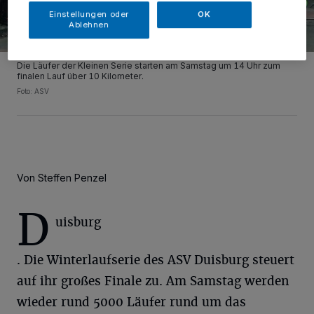
Einstellungen oder
OK
Ablehnen
Die Läufer der Kleinen Serie starten am Samstag um 14 Uhr zum
finalen Lauf über 10 Kilometer.
Foto: ASV
Von Steffen Penzel
D
uisburg
. Die Winterlaufserie des ASV Duisburg steuert
auf ihr großes Finale zu. Am Samstag werden
wieder rund 5000 Läufer rund um das