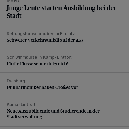
Moers
Junge Leute starten Ausbildung bei der
Stadt
Rettungshubschrauber im Einsatz
Schwerer Verkehrsunfall auf der A57
Schwerer Verkehrsunfall auf der A57
Schiwmmkurse in Kamp-Lintfort
Flotte Flosse sehr erfolgreich!
Flotte Flosse sehr erfolgreich!
Duisburg
Philharmoniker haben Großes vor
Philharmoniker haben Großes vor
Kamp-Lintfort
Neue Auszubildende und Studierende in der Stadtverwaltu
Neue Auszubildende und Studierende in der
Stadtverwaltung