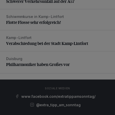
Schwerer Verkehrsunfall auf der A57
Schiwmmkurse in Kamp-Lintfort
Flotte Flosse sehr erfolgreich!
Flotte Flosse sehr erfolgreich!
Kamp-Lintfort
Verabschiedung bei der Stadt Kamp-Lintfort
Verabschiedung bei der Stadt Kamp-Lintfort
Duisburg
Philharmoniker haben Großes vor
Philharmoniker haben Großes vor
SOZIALE MEDIEN
www.facebook.com/extratippamsonntag/
@extra_tipp_am_sonntag