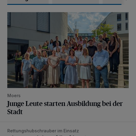
Junge Leute starten Ausbildung bei der Stadt
Moers
Junge Leute starten Ausbildung bei der
Stadt
Rettungshubschrauber im Einsatz
Schwerer Verkehrsunfall auf der A57