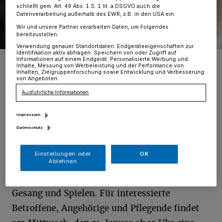
schließt gem. Art. 49 Abs. 1 S. 1 lit. a DSGVO auch die
Datenverarbeitung außerhalb des EWR, z.B. in den USA ein.
Wir und unsere Partner verarbeiten Daten, um Folgendes
bereitzustellen:
Verwendung genauer Standortdaten. Endgeräteeigenschaften zur
Identifikation aktiv abfragen. Speichern von oder Zugriff auf
Nicole Zieseniss und Simone Michels eröffnen gemeinsam mit der
Informationen auf einem Endgerät. Personalisierte Werbung und
Inhalte, Messung von Werbeleistung und der Performance von
Ev. Kirchengemeinde Moers-Scherpenberg das Demenz-Café
Inhalten, Zielgruppenforschung sowie Entwicklung und Verbesserung
Zeitblüte.
von Angeboten.
Foto: privat
Ausführliche Informationen
Impressum
Datenschutz
A
b dem 9. Februar 2026 öffnen sich die
Einstellungen oder
OK
Ablehnen
Türen an jedem Montag zum
gemeinsamen Kaffeeklatsch mit Gesprächen,
Gesang und Spielen. Für interessierte
Betroffene, Angehörige und Pflegende findet