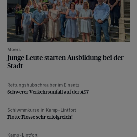
Moers
Junge Leute starten Ausbildung bei der
Stadt
Rettungshubschrauber im Einsatz
Schwerer Verkehrsunfall auf der A57
Schwerer Verkehrsunfall auf der A57
Schiwmmkurse in Kamp-Lintfort
Flotte Flosse sehr erfolgreich!
Flotte Flosse sehr erfolgreich!
Kamp-Lintfort
Verabschiedung bei der Stadt Kamp-Lintfort