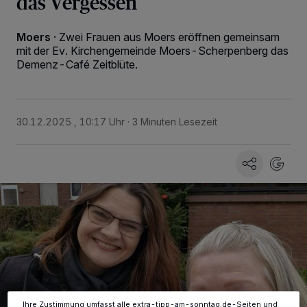
das Vergessen
Moers
·
Zwei Frauen aus Moers eröffnen gemeinsam
mit der Ev. Kirchengemeinde Moers-Scherpenberg das
Demenz-Café Zeitblüte.
30.12.2025 , 10:17 Uhr
3 Minuten Lesezeit
Wir und unsere
-Partner speichern und greifen auf
218
personenbezogene Daten wie Browserdaten oder eindeutige
Kennungen auf Ihrem Gerät zu. Durch Auswahl von OK aktivieren Sie
Tracking-Technologien für die unter „Wir und unsere Partner
verarbeiten Daten, um Ihnen Dienste bereitzustellen“ aufgeführten
Zwecke. Wenn Tracker deaktiviert sind, sind manche Inhalte und
Anzeigen möglicherweise nicht mehr so relevant für Sie. Sie können
dieses Menü jederzeit wieder aufrufen, um Ihre Einstellungen zu
ändern oder Ihre Einwilligung zu widerrufen, indem Sie auf den Link
Einstellungen oder Ablehnen am unteren Rand der Webseite klicken.
Ihre Einstellungen gelten innerhalb unseres Website. Weitere
Informationen finden Sie in unserer Datenschutzerklärung.
Ihre Zustimmung umfasst alle extra-tipp-am-sonntag.de-Seiten und