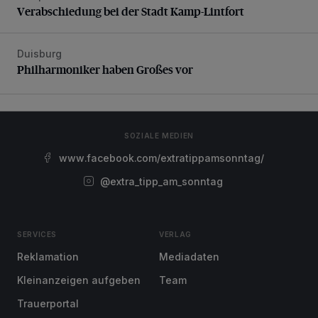
Verabschiedung bei der Stadt Kamp-Lintfort
Duisburg
Philharmoniker haben Großes vor
Philharmoniker haben Großes vor
SOZIALE MEDIEN
www.facebook.com/extratippamsonntag/
@extra_tipp_am_sonntag
SERVICES
VERLAG
Reklamation
Mediadaten
Kleinanzeigen aufgeben
Team
Trauerportal