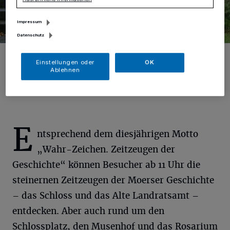
Impressum
Datenschutz
Freuen sich auf das Moerser Schlossfest: Sandra Höhne vom
Schlosstheater, Soroptimistin Karin Wendt, Fania Burger vom
Einstellungen oder
OK
Museum und Museumleiterin Diana Finkele (v. l.).
Ablehnen
E
ntsprechend dem diesjährigen Motto
„Wahr-Zeichen. Zeitzeugen der
Geschichte“ können Besucher ab 11 Uhr die
steinernen Zeitzeugen der Moerser Geschichte
– das Schloss und das Alte Landratsamt –
entdecken. Aber auch rund um den
Schlossplatz, den Musenhof und das Rosarium