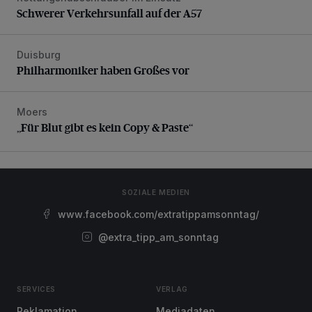
Schwerer Verkehrsunfall auf der A57
Duisburg
Philharmoniker haben Großes vor
Philharmoniker haben Großes vor
Moers
„Für Blut gibt es kein Copy & Paste“
„Für Blut gibt es kein Copy & Paste“
SOZIALE MEDIEN
www.facebook.com/extratippamsonntag/
@extra_tipp_am_sonntag
SERVICES
VERLAG
Reklamation
Mediadaten