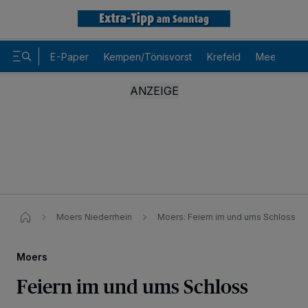
E-Paper
Kempen/Tönisvorst
Krefeld
Meerbusch
Moers Niederrhein
Moers: Feiern im und ums Schloss
Moers
Feiern im und ums Schloss