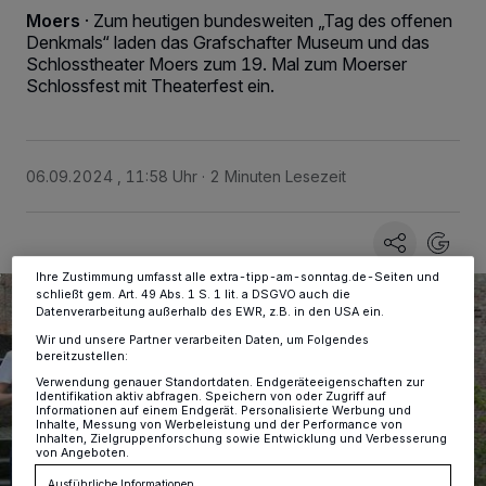
Moers
·
Zum heutigen bundesweiten „Tag des offenen
Denkmals“ laden das Grafschafter Museum und das
Wir und unsere
-Partner speichern und greifen auf
218
Schlosstheater Moers zum 19. Mal zum Moerser
personenbezogene Daten wie Browserdaten oder eindeutige
Schlossfest mit Theaterfest ein.
Kennungen auf Ihrem Gerät zu. Durch Auswahl von OK aktivieren Sie
Tracking-Technologien für die unter „Wir und unsere Partner
verarbeiten Daten, um Ihnen Dienste bereitzustellen“ aufgeführten
Zwecke. Wenn Tracker deaktiviert sind, sind manche Inhalte und
Anzeigen möglicherweise nicht mehr so relevant für Sie. Sie können
06.09.2024 , 11:58 Uhr
2 Minuten Lesezeit
dieses Menü jederzeit wieder aufrufen, um Ihre Einstellungen zu
ändern oder Ihre Einwilligung zu widerrufen, indem Sie auf den Link
Einstellungen oder Ablehnen am unteren Rand der Webseite klicken.
Ihre Einstellungen gelten innerhalb unseres Website. Weitere
Informationen finden Sie in unserer Datenschutzerklärung.
Ihre Zustimmung umfasst alle extra-tipp-am-sonntag.de-Seiten und
schließt gem. Art. 49 Abs. 1 S. 1 lit. a DSGVO auch die
Datenverarbeitung außerhalb des EWR, z.B. in den USA ein.
Wir und unsere Partner verarbeiten Daten, um Folgendes
bereitzustellen:
Verwendung genauer Standortdaten. Endgeräteeigenschaften zur
Identifikation aktiv abfragen. Speichern von oder Zugriff auf
Informationen auf einem Endgerät. Personalisierte Werbung und
Inhalte, Messung von Werbeleistung und der Performance von
Inhalten, Zielgruppenforschung sowie Entwicklung und Verbesserung
von Angeboten.
Ausführliche Informationen