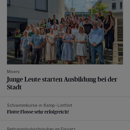
Moers
Junge Leute starten Ausbildung bei der
Stadt
Schiwmmkurse in Kamp-Lintfort
Flotte Flosse sehr erfolgreich!
Flotte Flosse sehr erfolgreich!
Rettungshubschrauber im Einsatz
Schwerer Verkehrsunfall auf der A57