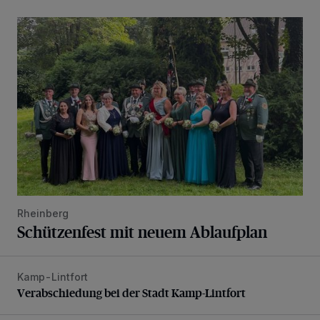
Schützenfest mit neuem Ablaufplan
Rheinberg
Schützenfest mit neuem Ablaufplan
Kamp-Lintfort
Verabschiedung bei der Stadt Kamp-Lintfort
Verabschiedung bei der Stadt Kamp-Lintfort