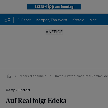
E-Paper
Kempen/Tönisvorst
Krefeld
Meerbusch
Moers Niederrhein
Kamp-Lintfort: Nach Real kommt Ede
Kamp-Lintfort
Auf Real folgt Edeka