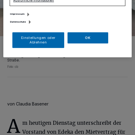
Ausführliche Informationen
Impressum
Datenschutz
Einstellungen oder
OK
Kamp-Lintforts Bürgermeister Christoph Landscheidt, Alexander
Ablehnen
Dold (Vorstand von Interra Immobilien) und Andreas Iland (Leiter der
Wirtschaftsförderung) informierten im Pressegespräch über die
Nachfolgenutzung des ehemaligen Real-Marktes an der Moerser
Straße.
Foto: cb
von Claudia Basener
A
m heutigen Dienstag unterschreibt der
Vorstand von Edeka den Mietvertrag für