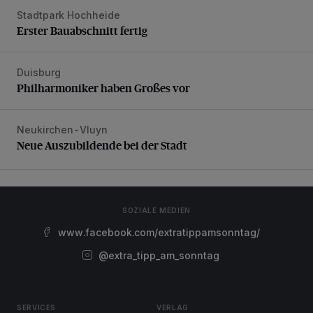
Stadtpark Hochheide
Erster Bauabschnitt fertig
Erster Bauabschnitt fertig
Duisburg
Philharmoniker haben Großes vor
Philharmoniker haben Großes vor
Neukirchen-Vluyn
Neue Auszubildende bei der Stadt
Neue Auszubildende bei der Stadt
SOZIALE MEDIEN
www.facebook.com/extratippamsonntag/
@extra_tipp_am_sonntag
SERVICES
VERLAG