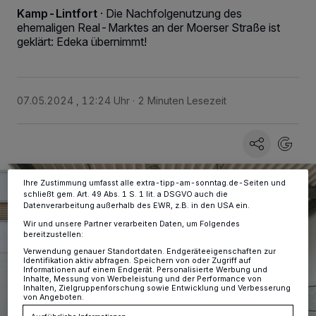
Kamp-Lintfort
·
Die Nachfolgenutzung des
ehemaligen Real-Marktes an der Moerser Straße ist
geklärt: Edeka übernimmt!
Wir und unsere
-Partner speichern und greifen auf
218
personenbezogene Daten wie Browserdaten oder eindeutige
Kennungen auf Ihrem Gerät zu. Durch Auswahl von OK aktivieren Sie
Tracking-Technologien für die unter „Wir und unsere Partner
verarbeiten Daten, um Ihnen Dienste bereitzustellen“ aufgeführten
Zwecke. Wenn Tracker deaktiviert sind, sind manche Inhalte und
07.05.2024 , 12:24 Uhr
2 Minuten Lesezeit
Anzeigen möglicherweise nicht mehr so relevant für Sie. Sie können
dieses Menü jederzeit wieder aufrufen, um Ihre Einstellungen zu
ändern oder Ihre Einwilligung zu widerrufen, indem Sie auf den Link
Einstellungen oder Ablehnen am unteren Rand der Webseite klicken.
Ihre Einstellungen gelten innerhalb unseres Website. Weitere
Informationen finden Sie in unserer Datenschutzerklärung.
Ihre Zustimmung umfasst alle extra-tipp-am-sonntag.de-Seiten und
schließt gem. Art. 49 Abs. 1 S. 1 lit. a DSGVO auch die
Datenverarbeitung außerhalb des EWR, z.B. in den USA ein.
Wir und unsere Partner verarbeiten Daten, um Folgendes
bereitzustellen:
Verwendung genauer Standortdaten. Endgeräteeigenschaften zur
Identifikation aktiv abfragen. Speichern von oder Zugriff auf
Informationen auf einem Endgerät. Personalisierte Werbung und
Inhalte, Messung von Werbeleistung und der Performance von
Inhalten, Zielgruppenforschung sowie Entwicklung und Verbesserung
von Angeboten.