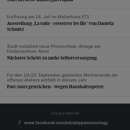
Eröffnung am 24. Juli im Atelierhaus E71
Ausstellung „La toile – resserrer les fils“ von Daniela Schmi
Ausstellung „La toile – resserrer les fils“ von Daniela
Schmitz
Stadt installiert neue Photovoltaik-Anlage am
Nächster Schritt zu mehr Selbstversorgung
Förderzentrum-Nord
Nächster Schritt zu mehr Selbstversorgung
Für den 19./20. September geplantes Wochenende der
Parc/ours gestrichen – wegen Haushaltssperre
offenen Ateliers entfällt in diesem Jahr
Parc/ours gestrichen – wegen Haushaltssperre
SOZIALE MEDIEN
www.facebook.com/extratippamsonntag/