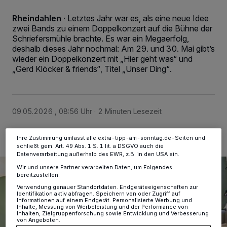
Rheindahlen
·
Letztes Jahr war es, als eine neue Idee
zwei Bands zu einem Doppelkonzert auf die Bühne der
Wir und unsere
-Partner speichern und greifen auf
218
Schriefersmühle brachte. Es war ein Megaerfolg,
personenbezogene Daten wie Browserdaten oder eindeutige
deshalb dieses Jahr nochmal: Am 29. und 30. Mai gibt’s
Kennungen auf Ihrem Gerät zu. Durch Auswahl von OK aktivieren Sie
wieder ein Doppelkonzert mit „Hier geht was“ und
Tracking-Technologien für die unter „Wir und unsere Partner
„Gerd Klöcker & friends“, Titel „Unser Ding“.
verarbeiten Daten, um Ihnen Dienste bereitzustellen“ aufgeführten
Zwecke. Wenn Tracker deaktiviert sind, sind manche Inhalte und
Anzeigen möglicherweise nicht mehr so relevant für Sie. Sie können
dieses Menü jederzeit wieder aufrufen, um Ihre Einstellungen zu
ändern oder Ihre Einwilligung zu widerrufen, indem Sie auf den Link
Einstellungen oder Ablehnen am unteren Rand der Webseite klicken.
09.05.2026 , 08:56 Uhr
2 Minuten Lesezeit
Ihre Einstellungen gelten innerhalb unseres Website. Weitere
Informationen finden Sie in unserer Datenschutzerklärung.
Ihre Zustimmung umfasst alle extra-tipp-am-sonntag.de-Seiten und
schließt gem. Art. 49 Abs. 1 S. 1 lit. a DSGVO auch die
Datenverarbeitung außerhalb des EWR, z.B. in den USA ein.
Wir und unsere Partner verarbeiten Daten, um Folgendes
bereitzustellen:
Verwendung genauer Standortdaten. Endgeräteeigenschaften zur
Identifikation aktiv abfragen. Speichern von oder Zugriff auf
Informationen auf einem Endgerät. Personalisierte Werbung und
Inhalte, Messung von Werbeleistung und der Performance von
Inhalten, Zielgruppenforschung sowie Entwicklung und Verbesserung
von Angeboten.