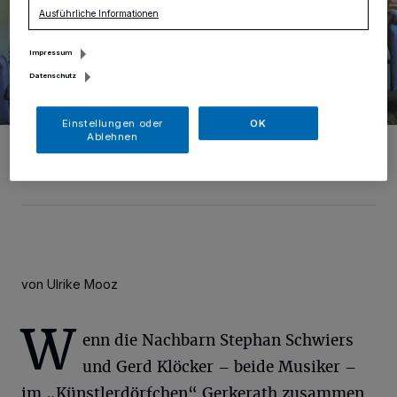
Ausführliche Informationen
Impressum
Datenschutz
Einstellungen oder
OK
Ablehnen
„Hier geht was“, das sind Stephan Schwiers, Arnold Küsters, Dirk
Rütten und Manna Meurer (v.l.).
Foto: Detlef Ilgner
von Ulrike Mooz
W
enn die Nachbarn Stephan Schwiers
und Gerd Klöcker – beide Musiker –
im „Künstlerdörfchen“ Gerkerath zusammen