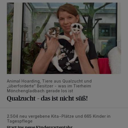
Qualzucht – das ist nicht süß!
Animal Hoarding, Tiere aus Qualzucht und
„überforderte“ Besitzer - was im Tierheim
Mönchengladbach gerade los ist
Qualzucht – das ist nicht süß!
2.504 neu vergebene Kita-Plätze und 665 Kinder in
Start ins neue Kindergartenjahr
Tagespflege
Start ins neue Kindergartenjahr