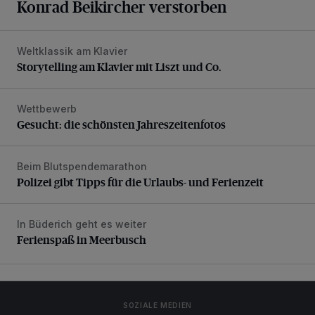
Konrad Beikircher verstorben
Weltklassik am Klavier
Storytelling am Klavier mit Liszt und Co.
Storytelling am Klavier mit Liszt und Co.
Wettbewerb
Gesucht: die schönsten Jahreszeitenfotos
Gesucht: die schönsten Jahreszeitenfotos
Beim Blutspendemarathon
Polizei gibt Tipps für die Urlaubs- und Ferienzeit
Polizei gibt Tipps für die Urlaubs- und Ferienzeit
In Büderich geht es weiter
Ferienspaß in Meerbusch
Ferienspaß in Meerbusch
SOZIALE MEDIEN