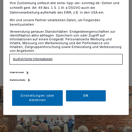
Ihre Zustimmung umfasst alle extra-tipp-am-sonntag.de-Seiten und
Lank-Latum
·
Das beliebte Volksliedersingen des
schließt gem. Art. 49 Abs. 1 S. 1 lit. a DSGVO auch die
Heimatkreises Lank war wieder ein sehr schöner
Datenverarbeitung außerhalb des EWR, z.B. in den USA ein.
Liederabend. In der gut besuchten Teloy-Mühle
Wir und unsere Partner verarbeiten Daten, um Folgendes
erschallten aus vielen Kehlen, unterstützt von einigen
bereitzustellen:
Sänger des Lanker Männerchores, Frühlings- und
Verwendung genauer Standortdaten. Endgeräteeigenschaften zur
Mailieder.
Identifikation aktiv abfragen. Speichern von oder Zugriff auf
Informationen auf einem Endgerät. Personalisierte Werbung und
Inhalte, Messung von Werbeleistung und der Performance von
Inhalten, Zielgruppenforschung sowie Entwicklung und Verbesserung
von Angeboten.
08.05.2026 , 08:00 Uhr
Eine Minute Lesezeit
Ausführliche Informationen
Impressum
Datenschutz
Einstellungen oder
OK
Ablehnen