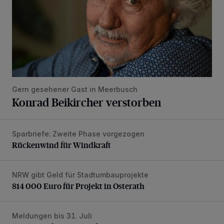
Gern gesehener Gast in Meerbusch
Konrad Beikircher verstorben
Sparbriefe: Zweite Phase vorgezogen
Rückenwind für Windkraft
Rückenwind für Windkraft
NRW gibt Geld für Stadtumbauprojekte
814 000 Euro für Projekt in Osterath
814 000 Euro für Projekt in Osterath
Meldungen bis 31. Juli
Aussteller für Familienfest des Kreises gesucht