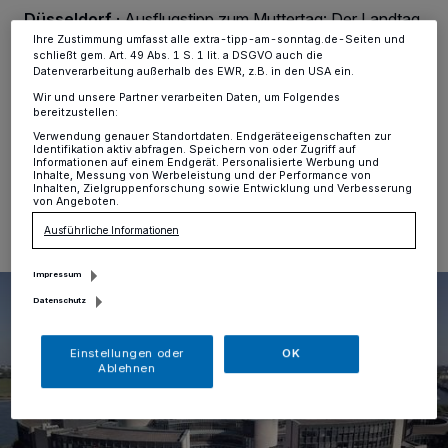
Informationen finden Sie in unserer Datenschutzerklärung.
Düsseldorf
·
Ausflugstipp zum Muttertag: Der Landtag
ist am Sonntag, 10. Mai, für alle geöffnet. Interessierte
Ihre Zustimmung umfasst alle extra-tipp-am-sonntag.de-Seiten und
können das Parlament am Rheinufer von 11 bis 16 Uhr
schließt gem. Art. 49 Abs. 1 S. 1 lit. a DSGVO auch die
Datenverarbeitung außerhalb des EWR, z.B. in den USA ein.
kostenlos und ohne Anmeldung besuchen. Letzter
Einlass: 15.30 Uhr. Bitte einen Ausweis mitbringen.
Wir und unsere Partner verarbeiten Daten, um Folgendes
bereitzustellen:
Verwendung genauer Standortdaten. Endgeräteeigenschaften zur
Identifikation aktiv abfragen. Speichern von oder Zugriff auf
Informationen auf einem Endgerät. Personalisierte Werbung und
Inhalte, Messung von Werbeleistung und der Performance von
08.05.2026 , 08:15 Uhr
Eine Minute Lesezeit
Inhalten, Zielgruppenforschung sowie Entwicklung und Verbesserung
von Angeboten.
Ausführliche Informationen
Impressum
Datenschutz
Einstellungen oder
OK
Ablehnen