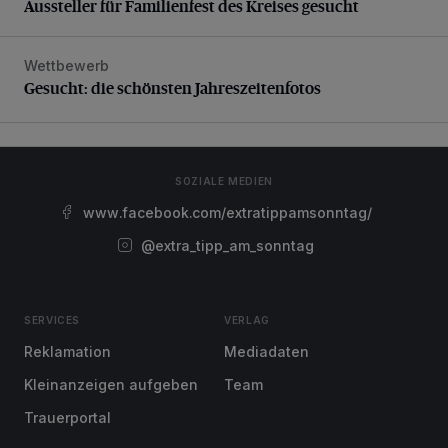
Aussteller für Familienfest des Kreises gesucht
Wettbewerb
Gesucht: die schönsten Jahreszeitenfotos
Gesucht: die schönsten Jahreszeitenfotos
SOZIALE MEDIEN
www.facebook.com/extratippamsonntag/
@extra_tipp_am_sonntag
SERVICES
VERLAG
Reklamation
Mediadaten
Kleinanzeigen aufgeben
Team
Trauerportal