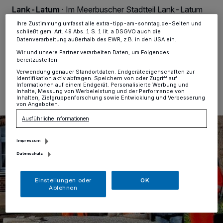
Ihre Einstellungen gelten innerhalb unseres Website. Weitere
Lank-Latum
·
Im Meerbuscher Stadtteil Lank-Latum
Informationen finden Sie in unserer Datenschutzerklärung.
erinnern jetzt neun weitere Stolpersteine an das frühere
Ihre Zustimmung umfasst alle extra-tipp-am-sonntag.de-Seiten und
jüdische Leben im Ort.
schließt gem. Art. 49 Abs. 1 S. 1 lit. a DSGVO auch die
Datenverarbeitung außerhalb des EWR, z.B. in den USA ein.
Wir und unsere Partner verarbeiten Daten, um Folgendes
bereitzustellen:
24.04.2026 , 08:00 Uhr
Eine Minute Lesezeit
Verwendung genauer Standortdaten. Endgeräteeigenschaften zur
Identifikation aktiv abfragen. Speichern von oder Zugriff auf
Informationen auf einem Endgerät. Personalisierte Werbung und
Inhalte, Messung von Werbeleistung und der Performance von
Inhalten, Zielgruppenforschung sowie Entwicklung und Verbesserung
von Angeboten.
Ausführliche Informationen
Impressum
Datenschutz
Einstellungen oder
OK
Ablehnen