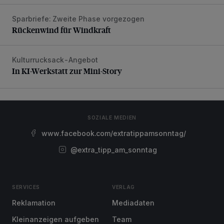
Sparbriefe: Zweite Phase vorgezogen
Rückenwind für Windkraft
Rückenwind für Windkraft
Kulturrucksack-Angebot
In KI-Werkstatt zur Mini-Story
In KI-Werkstatt zur Mini-Story
SOZIALE MEDIEN
www.facebook.com/extratippamsonntag/
@extra_tipp_am_sonntag
SERVICES
VERLAG
Reklamation
Mediadaten
Kleinanzeigen aufgeben
Team