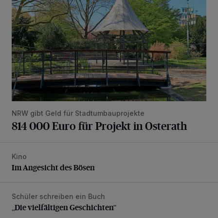
NRW gibt Geld für Stadtumbauprojekte
814 000 Euro für Projekt in Osterath
Kino
Im Angesicht des Bösen
Im Angesicht des Bösen
Schüler schreiben ein Buch
„Die vielfältigen Geschichten“
„Die vielfältigen Geschichten“