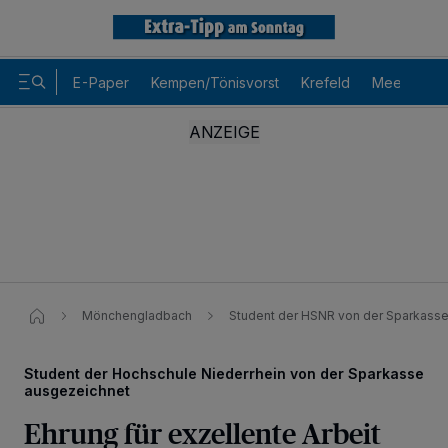
E-Paper
Kempen/Tönisvorst
Krefeld
Meerbusch
Mönchengladbach
Student der HSNR von der Sparkass
Student der Hochschule Niederrhein von der Sparkasse
ausgezeichnet
Ehrung für exzellente Arbeit
Wir und unsere
-Partner speichern und greifen auf
218
personenbezogene Daten wie Browserdaten oder eindeutige