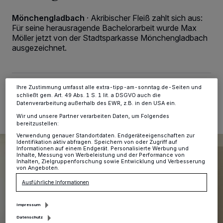
Kennungen auf Ihrem Gerät zu. Durch Auswahl von OK aktivieren Sie
Tracking-Technologien für die unter „Wir und unsere Partner
Mönchengladbach
·
Akribischer Fleiß zahlt sich aus:
verarbeiten Daten, um Ihnen Dienste bereitzustellen“ aufgeführten
Für seine herausragende Bachelorarbeit wurde Max
Zwecke. Wenn Tracker deaktiviert sind, sind manche Inhalte und
Anzeigen möglicherweise nicht mehr so relevant für Sie. Sie können
Möller jetzt von der Stadtsparkasse Mönchengladbach
dieses Menü jederzeit wieder aufrufen, um Ihre Einstellungen zu
ausgezeichnet.
ändern oder Ihre Einwilligung zu widerrufen, indem Sie auf den Link
Einstellungen oder Ablehnen am unteren Rand der Webseite klicken.
Ihre Einstellungen gelten innerhalb unseres Website. Weitere
Informationen finden Sie in unserer Datenschutzerklärung.
Ihre Zustimmung umfasst alle extra-tipp-am-sonntag.de-Seiten und
29.07.2025 , 09:10 Uhr
Eine Minute Lesezeit
schließt gem. Art. 49 Abs. 1 S. 1 lit. a DSGVO auch die
Datenverarbeitung außerhalb des EWR, z.B. in den USA ein.
Wir und unsere Partner verarbeiten Daten, um Folgendes
bereitzustellen:
Verwendung genauer Standortdaten. Endgeräteeigenschaften zur
Identifikation aktiv abfragen. Speichern von oder Zugriff auf
Informationen auf einem Endgerät. Personalisierte Werbung und
Inhalte, Messung von Werbeleistung und der Performance von
Inhalten, Zielgruppenforschung sowie Entwicklung und Verbesserung
von Angeboten.
Ausführliche Informationen
Impressum
Datenschutz