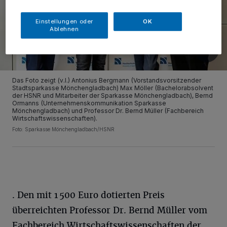
Einstellungen oder
OK
Ablehnen
Das Foto zeigt (v.l.) Antonius Bergmann (Vorstandsvorsitzender
Stadtsparkasse Mönchengladbach) Max Möller (Bachelorabsolvent
der HSNR und Mitarbeiter der Sparkasse Mönchengladbach), Bernd
Ormanns (Unternehmenskommunikation Sparkasse
Mönchengladbach) und Professor Dr. Bernd Müller (Fachbereich
Wirtschaftswissenschaften).
Foto: Sparkasse Mönchengladbach/HSNR
. Den mit 1 500 Euro dotierten Preis
überreichten Professor Dr. Bernd Müller vom
Fachbereich Wirtschaftswissenschaften der