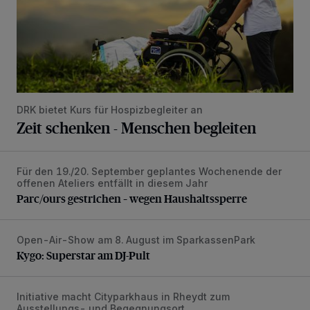
DRK bietet Kurs für Hospizbegleiter an
Zeit schenken - Menschen begleiten
Für den 19./20. September geplantes Wochenende der
Parc/ours gestrichen – wegen Haushaltssperre
offenen Ateliers entfällt in diesem Jahr
Parc/ours gestrichen – wegen Haushaltssperre
Open-Air-Show am 8. August im SparkassenPark
Kygo: Superstar am DJ-Pult
Kygo: Superstar am DJ-Pult
Initiative macht Cityparkhaus in Rheydt zum
ParkhausArt: Finissage und neue Ausstellung
Ausstellungs- und Begegnungsort