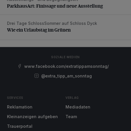
ParkhausArt: Finissage und neue Ausstellung
Drei Tage SchlossSommer auf Schloss Dyck
Wie ein Urlaubstag im Grünen
Wie ein Urlaubstag im Grünen
SOZIALE MEDIEN
www.facebook.com/extratippamsonntag/
@extra_tipp_am_sonntag
SERVICES
VERLAG
Reklamation
Mediadaten
Kleinanzeigen aufgeben
Team
Trauerportal