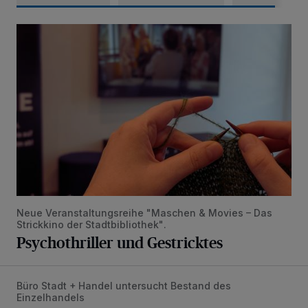
Psychothriller und Gestricktes
Neue Veranstaltungsreihe "Maschen & Movies – Das
Strickkino der Stadtbibliothek".
Psychothriller und Gestricktes
Büro Stadt + Handel untersucht Bestand des
Bestandsaufnahme für die Zentren
Einzelhandels