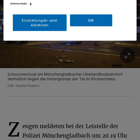
Datenschutz
Einstellungen oder
OK
Ablehnen
Schusswechsel am Mönchengladbacher Überlandbusbahnhof:
Vermutlich liegen die Hintergründe der Tat im Rockermilieu.
Foto: Sascha Rixkens
Z
eugen meldeten bei der Leistelle der
Polizei Mönchengladbach um 20.19 Uhr