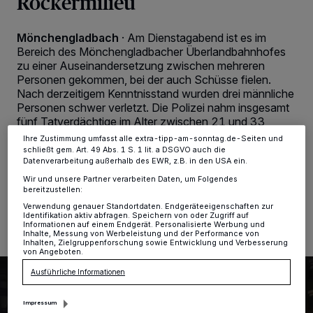
Rockermilieu
personenbezogene Daten wie Browserdaten oder eindeutige
Kennungen auf Ihrem Gerät zu. Durch Auswahl von OK aktivieren Sie
Tracking-Technologien für die unter „Wir und unsere Partner
Mönchengladbach
·
Am Dienstagabend ist es im
verarbeiten Daten, um Ihnen Dienste bereitzustellen“ aufgeführten
Bereich des Mönchengladbacher Überlandbahnhofes
Zwecke. Wenn Tracker deaktiviert sind, sind manche Inhalte und
zu einer Auseinandersetzung zwischen mehreren
Anzeigen möglicherweise nicht mehr so relevant für Sie. Sie können
dieses Menü jederzeit wieder aufrufen, um Ihre Einstellungen zu
Personen gekommen, bei der auch Schüsse fielen.
ändern oder Ihre Einwilligung zu widerrufen, indem Sie auf den Link
Nach derzeitigem Kenntnisstand wurden drei männliche
Einstellungen oder Ablehnen am unteren Rand der Webseite klicken.
Personen schwer verletzt. Die Polizei nahm insgesamt
Ihre Einstellungen gelten innerhalb unseres Website. Weitere
fünf Tatverdächtige im Alter zwischen 21 und 33
Informationen finden Sie in unserer Datenschutzerklärung.
Jahren vorläufig fest.
Ihre Zustimmung umfasst alle extra-tipp-am-sonntag.de-Seiten und
schließt gem. Art. 49 Abs. 1 S. 1 lit. a DSGVO auch die
Datenverarbeitung außerhalb des EWR, z.B. in den USA ein.
Wir und unsere Partner verarbeiten Daten, um Folgendes
bereitzustellen:
07.09.2022 , 08:48 Uhr
2 Minuten Lesezeit
Verwendung genauer Standortdaten. Endgeräteeigenschaften zur
Identifikation aktiv abfragen. Speichern von oder Zugriff auf
Informationen auf einem Endgerät. Personalisierte Werbung und
Inhalte, Messung von Werbeleistung und der Performance von
Inhalten, Zielgruppenforschung sowie Entwicklung und Verbesserung
von Angeboten.
Ausführliche Informationen
Impressum