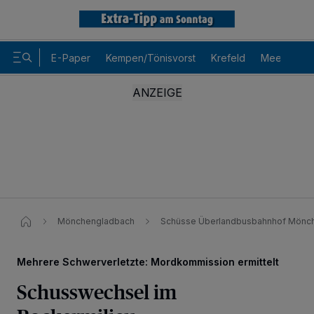
E-Paper
Kempen/Tönisvorst
Krefeld
Meerbusch
Mönchengladbach
Schüsse Überlandbusbahnhof Mönc
Mehrere Schwerverletzte: Mordkommission ermittelt
Schusswechsel im
Wir und unsere
-Partner speichern und greifen auf
218