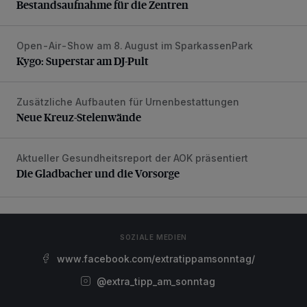
Bestandsaufnahme für die Zentren
Open-Air-Show am 8. August im SparkassenPark
Kygo: Superstar am DJ-Pult
Kygo: Superstar am DJ-Pult
Zusätzliche Aufbauten für Urnenbestattungen
Neue Kreuz-Stelenwände
Neue Kreuz-Stelenwände
Aktueller Gesundheitsreport der AOK präsentiert
Die Gladbacher und die Vorsorge
Die Gladbacher und die Vorsorge
SOZIALE MEDIEN
www.facebook.com/extratippamsonntag/
@extra_tipp_am_sonntag