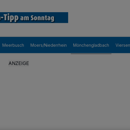
Meerbusch
Moers/Niederrhein
Mönchengladbach
Vierse