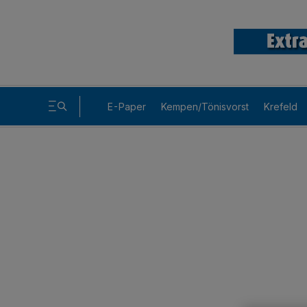
E-Paper
Kempen/Tönisvorst
Krefeld