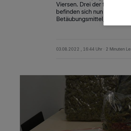
Viersen. Drei der fünf vor
befinden sich nun in Untersu
Betäubungsmittel, Bargeld u
03.08.2022 , 16:44 Uhr
2 Minuten Le