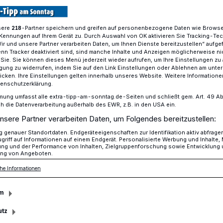
sere
-Partner speichern und greifen auf personenbezogene Daten wie Brows
218
Kennungen auf Ihrem Gerät zu. Durch Auswahl von OK aktivieren Sie Tracking-Te
ei Mönchengladbach nahm Drogenhändler fest
Wir und unsere Partner verarbeiten Daten, um Ihnen Dienste bereitzustellen“ aufge
n Tracker deaktiviert sind, sind manche Inhalte und Anzeigen möglicherweise ni
r Sie. Sie können dieses Menü jederzeit wieder aufrufen, um Ihre Einstellungen zu
ligung zu widerrufen, indem Sie auf den Link Einstellungen oder Ablehnen am unte
icken. Ihre Einstellungen gelten innerhalb unseres Website. Weitere Informationen
nd Waffen sichergestellt
tenschutzerklärung.
m Drogenhändler
mung umfasst alle extra-tipp-am-sonntag.de-Seiten und schließt gem. Art. 49 Abs. 
die Datenverarbeitung außerhalb des EWR, z.B. in den USA ein.
nsere Partner verarbeiten Daten, um Folgendes bereitzustellen:
genauer Standortdaten. Endgeräteeigenschaften zur Identifikation aktiv abfrage
griff auf Informationen auf einem Endgerät. Personalisierte Werbung und Inhalte
ung und der Performance von Inhalten, Zielgruppenforschung sowie Entwicklung
ng von Angeboten.
n
·
Nach monatelangen Ermittlungen haben
he Informationen
chengladbach und die Polizei
g, 2. August, in Dülken einen geplanten
m
rgrund ist der schwunghafte Drogenhandel
utz
 aus dem Bereich Mönchengladbach und