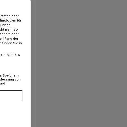
erdaten oder
chnologien für
führten
cht mehr so
 ändern oder
ren Rand der
 finden Sie in
1 S. 1 lit. a
n. Speichern
, Messung von
 und