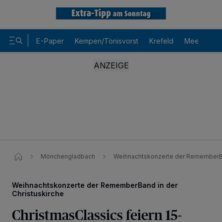
E-Paper
Kempen/Tönisvorst
Krefeld
Meerbusch
Mönchengladbach
Weihnachtskonzerte der RememberBan
Weihnachtskonzerte der RememberBand in der
Christuskirche
ChristmasClassics feiern 15-
Wir und unsere
-Partner speichern und greifen auf
218