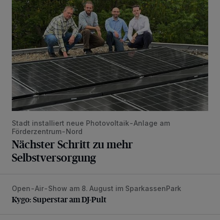
Stadt installiert neue Photovoltaik-Anlage am
Förderzentrum-Nord
Nächster Schritt zu mehr
Selbstversorgung
Open-Air-Show am 8. August im SparkassenPark
Kygo: Superstar am DJ-Pult
Kygo: Superstar am DJ-Pult