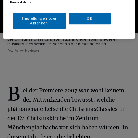
Datenschutz
Einstellungen oder
OK
Ablehnen
Die Christmas Classics bieten auch in diesem Jahr wieder ein
musikalisches Weihnachtserlebnis der besonderen Art.
Foto: Volker Mevissen
B
ei der Premiere 2007 war wohl keinem
der Mitwirkenden bewusst, welche
phänomenale Reise die ChristmasClassics in
der Ev. Christuskirche im Zentrum
Mönchengladbachs vor sich haben würden. In
diesem Jahr feiern die beliebten