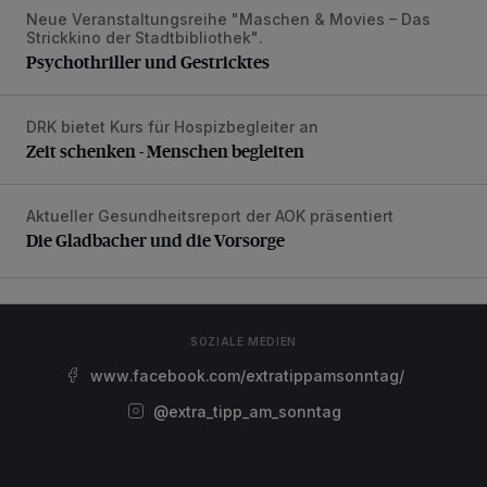
Neue Veranstaltungsreihe "Maschen & Movies – Das
Psychothriller und Gestricktes
Strickkino der Stadtbibliothek".
Psychothriller und Gestricktes
DRK bietet Kurs für Hospizbegleiter an
Zeit schenken - Menschen begleiten
Zeit schenken - Menschen begleiten
Aktueller Gesundheitsreport der AOK präsentiert
Die Gladbacher und die Vorsorge
Die Gladbacher und die Vorsorge
SOZIALE MEDIEN
www.facebook.com/extratippamsonntag/
@extra_tipp_am_sonntag