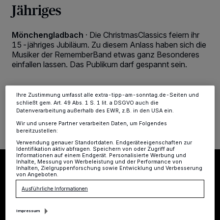
Jähriges
personenbezogene Daten wie Browserdaten oder eindeutige
Kennungen auf Ihrem Gerät zu. Durch Auswahl von OK aktivieren Sie
Tracking-Technologien für die unter „Wir und unsere Partner
verarbeiten Daten, um Ihnen Dienste bereitzustellen“ aufgeführten
Mönchengladbach
·
Die ChristmasClassics feiern ihr
Zwecke. Wenn Tracker deaktiviert sind, sind manche Inhalte und
15-jähriges Jubiläum. Zu diesem Anlass haben sich die
Anzeigen möglicherweise nicht mehr so relevant für Sie. Sie können
dieses Menü jederzeit wieder aufrufen, um Ihre Einstellungen zu
Musiker der RememberBand etwas ganz Besonderes
ändern oder Ihre Einwilligung zu widerrufen, indem Sie auf den Link
einfallen lassen. Das Publikum darf gespannt sein.
Einstellungen oder Ablehnen am unteren Rand der Webseite klicken.
Ihre Einstellungen gelten innerhalb unseres Website. Weitere
Informationen finden Sie in unserer Datenschutzerklärung.
Ihre Zustimmung umfasst alle extra-tipp-am-sonntag.de-Seiten und
schließt gem. Art. 49 Abs. 1 S. 1 lit. a DSGVO auch die
05.09.2022 , 14:04 Uhr
Eine Minute Lesezeit
Datenverarbeitung außerhalb des EWR, z.B. in den USA ein.
Wir und unsere Partner verarbeiten Daten, um Folgendes
bereitzustellen:
Verwendung genauer Standortdaten. Endgeräteeigenschaften zur
Identifikation aktiv abfragen. Speichern von oder Zugriff auf
Informationen auf einem Endgerät. Personalisierte Werbung und
Inhalte, Messung von Werbeleistung und der Performance von
Inhalten, Zielgruppenforschung sowie Entwicklung und Verbesserung
von Angeboten.
Ausführliche Informationen
Impressum