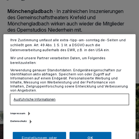
Zwecke. Wenn Tracker deaktiviert sind, sind manche Inhalte und
Anzeigen möglicherweise nicht mehr so relevant für Sie. Sie können
Mönchengladbach
·
In zahlreichen Inszenierungen
dieses Menü jederzeit wieder aufrufen, um Ihre Einstellungen zu
des Gemeinschaftstheaters Krefeld und
ändern oder Ihre Einwilligung zu widerrufen, indem Sie auf den Link
Einstellungen oder Ablehnen am unteren Rand der Webseite klicken.
Mönchengladbach wirken auch wieder die Mitglieder
Ihre Einstellungen gelten innerhalb unseres Website. Weitere
des Opernstudios Niederrhein mit.
Informationen finden Sie in unserer Datenschutzerklärung.
Ihre Zustimmung umfasst alle extra-tipp-am-sonntag.de-Seiten und
schließt gem. Art. 49 Abs. 1 S. 1 lit. a DSGVO auch die
Datenverarbeitung außerhalb des EWR, z.B. in den USA ein.
30.09.2024 , 10:48 Uhr
Eine Minute Lesezeit
Wir und unsere Partner verarbeiten Daten, um Folgendes
bereitzustellen:
Verwendung genauer Standortdaten. Endgeräteeigenschaften zur
Identifikation aktiv abfragen. Speichern von oder Zugriff auf
Informationen auf einem Endgerät. Personalisierte Werbung und
Inhalte, Messung von Werbeleistung und der Performance von
Inhalten, Zielgruppenforschung sowie Entwicklung und Verbesserung
von Angeboten.
Ausführliche Informationen
Impressum
Datenschutz
Einstellungen oder
OK