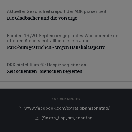
Aktueller Gesundheitsreport der AOK präsentiert
Die Gladbacher und die Vorsorge
Die Gladbacher und die Vorsorge
Für den 19./20. September geplantes Wochenende der
Parc/ours gestrichen – wegen Haushaltssperre
offenen Ateliers entfällt in diesem Jahr
Parc/ours gestrichen – wegen Haushaltssperre
DRK bietet Kurs für Hospizbegleiter an
Zeit schenken - Menschen begleiten
Zeit schenken - Menschen begleiten
SOZIALE MEDIEN
www.facebook.com/extratippamsonntag/
@extra_tipp_am_sonntag