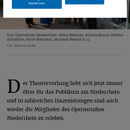
Ablehnen
Das Opernstudio Niederrhein: Arthur Meunier, Antonia Busse, Bettina
Schaeffer, Anton Brezinka, Jeconiah Retulla (v.l.).
Foto: Matthias Stutte
D
er Theatervorhang hebt sich jetzt immer
öfter für das Publikum am Niederrhein
und in zahlreichen Inszenierungen sind auch
wieder die Mitglieder des Opernstudios
Niederrhein zu erleben.