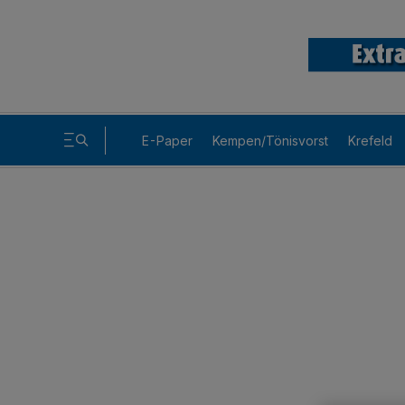
E-Paper
Kempen/Tönisvorst
Krefeld