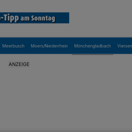
Meerbusch
Moers/Niederrhein
Mönchengladbach
Vierse