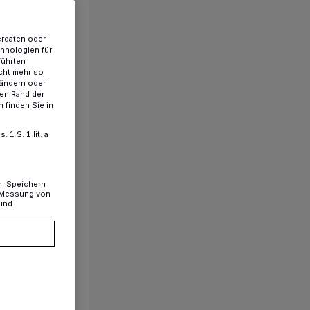
erdaten oder
chnologien für
führten
cht mehr so
 ändern oder
ren Rand der
 finden Sie in
1 S. 1 lit. a
n. Speichern
, Messung von
 und