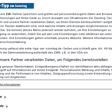
sere
-Partner speichern und greifen auf personenbezogene Daten wie Brows
218
Kennungen auf Ihrem Gerät zu. Durch Auswahl von OK aktivieren Sie Tracking-Te
 anmelden für den Santander Run & Fun Mönchengladbach
Wir und unsere Partner verarbeiten Daten, um Ihnen Dienste bereitzustellen“ aufge
n Tracker deaktiviert sind, sind manche Inhalte und Anzeigen möglicherweise ni
r Sie. Sie können dieses Menü jederzeit wieder aufrufen, um Ihre Einstellungen zu
ligung zu widerrufen, indem Sie auf den Link Einstellungen oder Ablehnen am unte
icken. Ihre Einstellungen gelten innerhalb unseres Website. Weitere Informationen
artschuss am 15. September
tenschutzerklärung.
uf den Run & Fun
mung umfasst alle extra-tipp-am-sonntag.de-Seiten und schließt gem. Art. 49 Abs. 
die Datenverarbeitung außerhalb des EWR, z.B. in den USA ein.
nsere Partner verarbeiten Daten, um Folgendes bereitzustellen:
genauer Standortdaten. Endgeräteeigenschaften zur Identifikation aktiv abfrage
n diesem Jahr öffnet der Hockeypark in
griff auf Informationen auf einem Endgerät. Personalisierte Werbung und Inhalte
ung und der Performance von Inhalten, Zielgruppenforschung sowie Entwicklung
e für den Santander Run & Fun
ng von Angeboten.
er ertönt um 19 Uhr der Startschuss.
he Informationen
us Mönchengladbach und dem Umland sind
m
utz