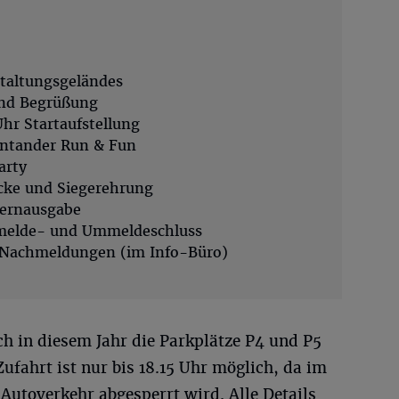
taltungsgeländes
und Begrüßung
hr Startaufstellung
antander Run & Fun
arty
ecke und Siegerehrung
mernausgabe
nmelde- und Ummeldeschluss
: Nachmeldungen (im Info-Büro)
h in diesem Jahr die Parkplätze P4 und P5
Zufahrt ist nur bis 18.15 Uhr möglich, da im
 Autoverkehr abgesperrt wird. Alle Details