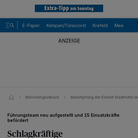
E-Paper
Kempen/Tönisvorst
Krefeld
Meerbusch
Mönchengladbach
Maiempfang der Einheit Stadtmitte de
Führungsteam neu aufgestellt und 15 Einsatzkräfte
befördert
Schlagkräftige
Wir und unsere
-Partner speichern und greifen auf
218