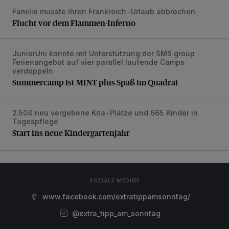
Familie musste ihren Frankreich-Urlaub abbrechen
Flucht vor dem Flammen-Inferno
Flucht vor dem Flammen-Inferno
JuniorUni konnte mit Unterstützung der SMS group
Summercamp ist MINT plus Spaß im Quadrat
Ferienangebot auf vier parallel laufende Camps
verdoppeln
Summercamp ist MINT plus Spaß im Quadrat
2.504 neu vergebene Kita-Plätze und 665 Kinder in
Start ins neue Kindergartenjahr
Tagespflege
Start ins neue Kindergartenjahr
SOZIALE MEDIEN
www.facebook.com/extratippamsonntag/
@extra_tipp_am_sonntag