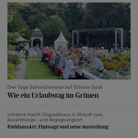
Wie ein Urlaubstag im Grünen
Drei Tage SchlossSommer auf Schloss Dyck
Wie ein Urlaubstag im Grünen
Initiative macht Cityparkhaus in Rheydt zum
ParkhausArt: Finissage und neue Ausstellung
Ausstellungs- und Begegnungsort
ParkhausArt: Finissage und neue Ausstellung