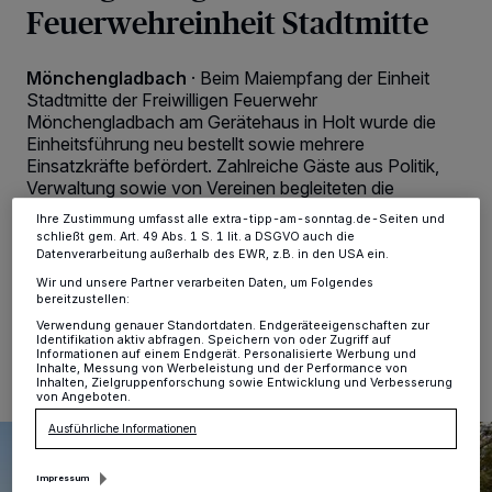
Feuerwehreinheit Stadtmitte
personenbezogene Daten wie Browserdaten oder eindeutige
Kennungen auf Ihrem Gerät zu. Durch Auswahl von OK aktivieren Sie
Tracking-Technologien für die unter „Wir und unsere Partner
verarbeiten Daten, um Ihnen Dienste bereitzustellen“ aufgeführten
Mönchengladbach
·
Beim Maiempfang der Einheit
Zwecke. Wenn Tracker deaktiviert sind, sind manche Inhalte und
Stadtmitte der Freiwilligen Feuerwehr
Anzeigen möglicherweise nicht mehr so relevant für Sie. Sie können
Mönchengladbach am Gerätehaus in Holt wurde die
dieses Menü jederzeit wieder aufrufen, um Ihre Einstellungen zu
ändern oder Ihre Einwilligung zu widerrufen, indem Sie auf den Link
Einheitsführung neu bestellt sowie mehrere
Einstellungen oder Ablehnen am unteren Rand der Webseite klicken.
Einsatzkräfte befördert. Zahlreiche Gäste aus Politik,
Ihre Einstellungen gelten innerhalb unseres Website. Weitere
Verwaltung sowie von Vereinen begleiteten die
Informationen finden Sie in unserer Datenschutzerklärung.
Veranstaltung und unterstrichen die Bedeutung des
Ihre Zustimmung umfasst alle extra-tipp-am-sonntag.de-Seiten und
ehrenamtlichen Engagements in der Feuerwehr.
schließt gem. Art. 49 Abs. 1 S. 1 lit. a DSGVO auch die
Datenverarbeitung außerhalb des EWR, z.B. in den USA ein.
Wir und unsere Partner verarbeiten Daten, um Folgendes
bereitzustellen:
03.06.2026 , 11:30 Uhr
2 Minuten Lesezeit
Verwendung genauer Standortdaten. Endgeräteeigenschaften zur
Identifikation aktiv abfragen. Speichern von oder Zugriff auf
Informationen auf einem Endgerät. Personalisierte Werbung und
Inhalte, Messung von Werbeleistung und der Performance von
Inhalten, Zielgruppenforschung sowie Entwicklung und Verbesserung
von Angeboten.
Ausführliche Informationen
Impressum