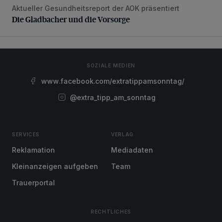
Aktueller Gesundheitsreport der AOK präsentiert
Die Gladbacher und die Vorsorge
Die Gladbacher und die Vorsorge
SOZIALE MEDIEN
www.facebook.com/extratippamsonntag/
@extra_tipp_am_sonntag
SERVICES
VERLAG
Reklamation
Mediadaten
Kleinanzeigen aufgeben
Team
Trauerportal
RECHTLICHES