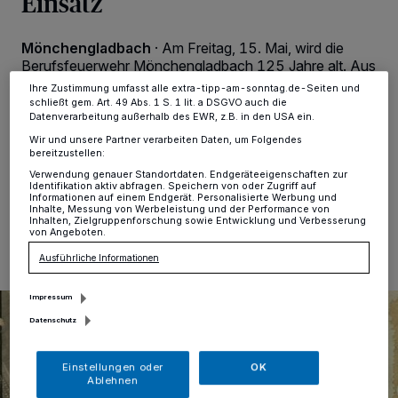
Einsatz
dieses Menü jederzeit wieder aufrufen, um Ihre Einstellungen zu
ändern oder Ihre Einwilligung zu widerrufen, indem Sie auf den Link
Einstellungen oder Ablehnen am unteren Rand der Webseite klicken.
Mönchengladbach
·
Am Freitag, 15. Mai, wird die
Ihre Einstellungen gelten innerhalb unseres Website. Weitere
Berufsfeuerwehr Mönchengladbach 125 Jahre alt. Aus
Informationen finden Sie in unserer Datenschutzerklärung.
diesem Anlass lädt der Stadtfeuerwehrverband
Ihre Zustimmung umfasst alle extra-tipp-am-sonntag.de-Seiten und
Mönchengladbach e.V. ab 11 Uhr zu einem
schließt gem. Art. 49 Abs. 1 S. 1 lit. a DSGVO auch die
Informationsstand im Foyer der Zentralbibliothek Carl
Datenverarbeitung außerhalb des EWR, z.B. in den USA ein.
Brandts Haus ein.
Wir und unsere Partner verarbeiten Daten, um Folgendes
bereitzustellen:
Verwendung genauer Standortdaten. Endgeräteeigenschaften zur
Identifikation aktiv abfragen. Speichern von oder Zugriff auf
Informationen auf einem Endgerät. Personalisierte Werbung und
Inhalte, Messung von Werbeleistung und der Performance von
10.05.2026 , 16:00 Uhr
Eine Minute Lesezeit
Inhalten, Zielgruppenforschung sowie Entwicklung und Verbesserung
von Angeboten.
Ausführliche Informationen
Impressum
Datenschutz
Einstellungen oder
OK
Ablehnen