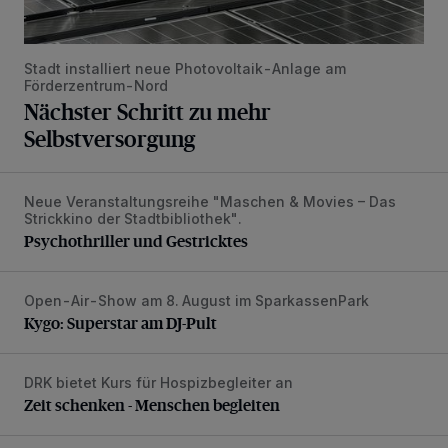
Stadt installiert neue Photovoltaik-Anlage am
Förderzentrum-Nord
Nächster Schritt zu mehr
Selbstversorgung
Neue Veranstaltungsreihe "Maschen & Movies – Das
Psychothriller und Gestricktes
Strickkino der Stadtbibliothek".
Psychothriller und Gestricktes
Open-Air-Show am 8. August im SparkassenPark
Kygo: Superstar am DJ-Pult
Kygo: Superstar am DJ-Pult
DRK bietet Kurs für Hospizbegleiter an
Zeit schenken - Menschen begleiten
Zeit schenken - Menschen begleiten