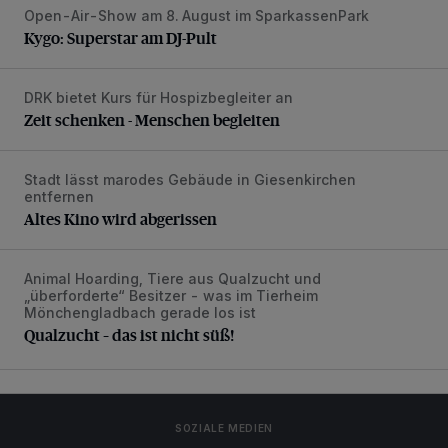
Open-Air-Show am 8. August im SparkassenPark
Kygo: Superstar am DJ-Pult
Kygo: Superstar am DJ-Pult
DRK bietet Kurs für Hospizbegleiter an
Zeit schenken - Menschen begleiten
Zeit schenken - Menschen begleiten
Stadt lässt marodes Gebäude in Giesenkirchen
Altes Kino wird abgerissen
entfernen
Altes Kino wird abgerissen
Animal Hoarding, Tiere aus Qualzucht und
Qualzucht – das ist nicht süß!
„überforderte“ Besitzer - was im Tierheim
Mönchengladbach gerade los ist
Qualzucht – das ist nicht süß!
SOZIALE MEDIEN