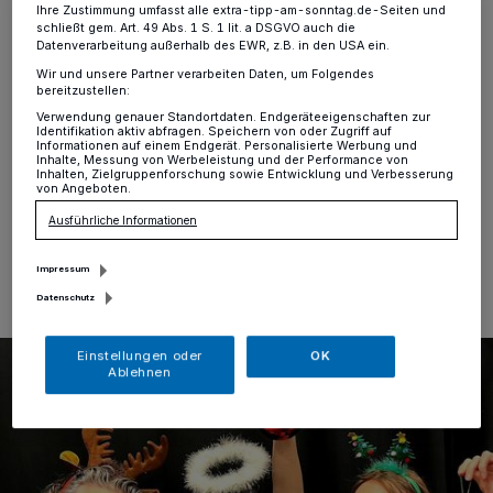
Weihnachtskram
Ihre Zustimmung umfasst alle extra-tipp-am-sonntag.de-Seiten und
schließt gem. Art. 49 Abs. 1 S. 1 lit. a DSGVO auch die
Datenverarbeitung außerhalb des EWR, z.B. in den USA ein.
Mönchengladbach
·
Ladies only: Am Freitag, 5.
Wir und unsere Partner verarbeiten Daten, um Folgendes
Dezember, 19.30 Uhr, ist im BIS, Bismarckstraße 97-
bereitzustellen:
99, alles weiblich: Die Schauspielerinnen, die Autorin,
Verwendung genauer Standortdaten. Endgeräteeigenschaften zur
das Publikum, die Servicekräfte, die Technikerin – und
Identifikation aktiv abfragen. Speichern von oder Zugriff auf
auch die Themen!
Informationen auf einem Endgerät. Personalisierte Werbung und
Inhalte, Messung von Werbeleistung und der Performance von
Inhalten, Zielgruppenforschung sowie Entwicklung und Verbesserung
von Angeboten.
Ausführliche Informationen
24.11.2025 , 14:43 Uhr
Eine Minute Lesezeit
Impressum
Datenschutz
Einstellungen oder
OK
Ablehnen