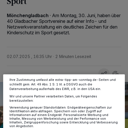
Sport
Mönchengladbach
·
Am Montag, 30. Juni, haben über
40 Gladbacher Sportvereine auf einer Info- und
Wir und unsere
-Partner speichern und greifen auf
218
Netzwerkveranstaltung ein deutliches Zeichen für den
personenbezogene Daten wie Browserdaten oder eindeutige
Kennungen auf Ihrem Gerät zu. Durch Auswahl von OK aktivieren Sie
Kinderschutz im Sport gesetzt.
Tracking-Technologien für die unter „Wir und unsere Partner
verarbeiten Daten, um Ihnen Dienste bereitzustellen“ aufgeführten
Zwecke. Wenn Tracker deaktiviert sind, sind manche Inhalte und
Anzeigen möglicherweise nicht mehr so relevant für Sie. Sie können
dieses Menü jederzeit wieder aufrufen, um Ihre Einstellungen zu
02.07.2025 , 16:35 Uhr
2 Minuten Lesezeit
ändern oder Ihre Einwilligung zu widerrufen, indem Sie auf den Link
Einstellungen oder Ablehnen am unteren Rand der Webseite klicken.
Ihre Einstellungen gelten innerhalb unseres Website. Weitere
Informationen finden Sie in unserer Datenschutzerklärung.
Ihre Zustimmung umfasst alle extra-tipp-am-sonntag.de-Seiten und
schließt gem. Art. 49 Abs. 1 S. 1 lit. a DSGVO auch die
Datenverarbeitung außerhalb des EWR, z.B. in den USA ein.
Wir und unsere Partner verarbeiten Daten, um Folgendes
bereitzustellen:
Verwendung genauer Standortdaten. Endgeräteeigenschaften zur
Identifikation aktiv abfragen. Speichern von oder Zugriff auf
Informationen auf einem Endgerät. Personalisierte Werbung und
Inhalte, Messung von Werbeleistung und der Performance von
Inhalten, Zielgruppenforschung sowie Entwicklung und Verbesserung
von Angeboten.