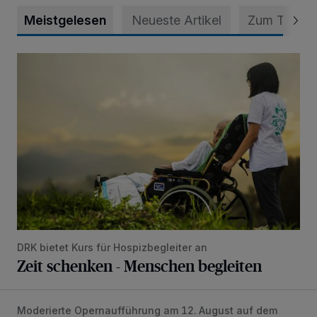
Meistgelesen
Neueste Artikel
Zum Thema
Zeit schenken - Menschen begleiten
DRK bietet Kurs für Hospizbegleiter an
Zeit schenken - Menschen begleiten
Moderierte Opernaufführung am 12. August auf dem
Freischütz im „Espressoformat“