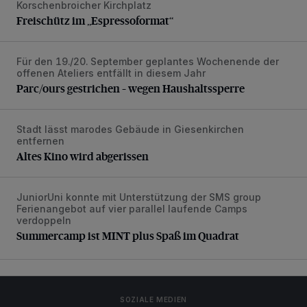
Korschenbroicher Kirchplatz
Freischütz im „Espressoformat“
Für den 19./20. September geplantes Wochenende der
Parc/ours gestrichen – wegen Haushaltssperre
offenen Ateliers entfällt in diesem Jahr
Parc/ours gestrichen – wegen Haushaltssperre
Stadt lässt marodes Gebäude in Giesenkirchen
Altes Kino wird abgerissen
entfernen
Altes Kino wird abgerissen
JuniorUni konnte mit Unterstützung der SMS group
Summercamp ist MINT plus Spaß im Quadrat
Ferienangebot auf vier parallel laufende Camps
verdoppeln
Summercamp ist MINT plus Spaß im Quadrat
SOZIALE MEDIEN