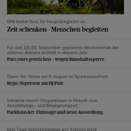
DRK bietet Kurs für Hospizbegleiter an
Zeit schenken - Menschen begleiten
Für den 19./20. September geplantes Wochenende der
Parc/ours gestrichen – wegen Haushaltssperre
offenen Ateliers entfällt in diesem Jahr
Parc/ours gestrichen – wegen Haushaltssperre
Open-Air-Show am 8. August im SparkassenPark
Kygo: Superstar am DJ-Pult
Kygo: Superstar am DJ-Pult
Initiative macht Cityparkhaus in Rheydt zum
ParkhausArt: Finissage und neue Ausstellung
Ausstellungs- und Begegnungsort
ParkhausArt: Finissage und neue Ausstellung
Drei Tage SchlossSommer auf Schloss Dyck
Wie ein Urlaubstag im Grünen