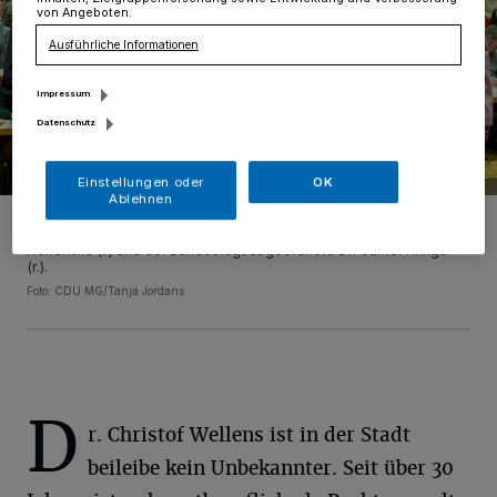
von Angeboten.
Ausführliche Informationen
Impressum
Datenschutz
Einstellungen oder
OK
Ablehnen
Nach seiner Wahl gratulierten Dr. Christof Wellens der
Parteivorsitzende Jochen Klenner (3.v.l.), Fraktionsschef Fred
Hendricks (l.) und der Bundestagsabgeordnete Dr. Günter Krings
(r.).
Foto: CDU MG/Tanja Jordans
D
r. Christof Wellens ist in der Stadt
beileibe kein Unbekannter. Seit über 30