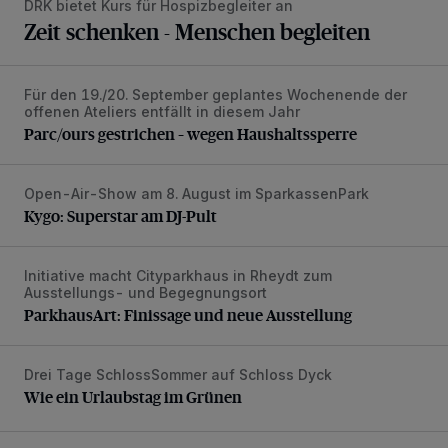
DRK bietet Kurs für Hospizbegleiter an
Zeit schenken - Menschen begleiten
Für den 19./20. September geplantes Wochenende der
Parc/ours gestrichen – wegen Haushaltssperre
offenen Ateliers entfällt in diesem Jahr
Parc/ours gestrichen – wegen Haushaltssperre
Open-Air-Show am 8. August im SparkassenPark
Kygo: Superstar am DJ-Pult
Kygo: Superstar am DJ-Pult
Initiative macht Cityparkhaus in Rheydt zum
ParkhausArt: Finissage und neue Ausstellung
Ausstellungs- und Begegnungsort
ParkhausArt: Finissage und neue Ausstellung
Drei Tage SchlossSommer auf Schloss Dyck
Wie ein Urlaubstag im Grünen
Wie ein Urlaubstag im Grünen