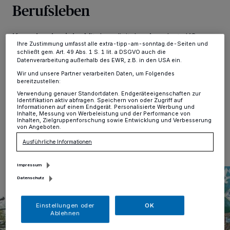
Berufsleben
ändern oder Ihre Einwilligung zu widerrufen, indem Sie auf den Link
Einstellungen oder Ablehnen am unteren Rand der Webseite klicken.
Ihre Einstellungen gelten innerhalb unseres Website. Weitere
Informationen finden Sie in unserer Datenschutzerklärung.
Korschenbroich
·
Mit dem digitalen Angebot „KO-
Ihre Zustimmung umfasst alle extra-tipp-am-sonntag.de-Seiten und
PASS: Korschenbroich – Praktikum / Ausbildung /
schließt gem. Art. 49 Abs. 1 S. 1 lit. a DSGVO auch die
Studium / Start“ erleichtert die Stadt Korschenbroich
Datenverarbeitung außerhalb des EWR, z.B. in den USA ein.
Schülerinnen und Schülern den Einstieg ins
Wir und unsere Partner verarbeiten Daten, um Folgendes
Berufsleben.
bereitzustellen:
Verwendung genauer Standortdaten. Endgeräteeigenschaften zur
Identifikation aktiv abfragen. Speichern von oder Zugriff auf
Informationen auf einem Endgerät. Personalisierte Werbung und
Inhalte, Messung von Werbeleistung und der Performance von
13.04.2026 , 09:24 Uhr
Eine Minute Lesezeit
Inhalten, Zielgruppenforschung sowie Entwicklung und Verbesserung
von Angeboten.
Ausführliche Informationen
Impressum
Datenschutz
Einstellungen oder
OK
Ablehnen