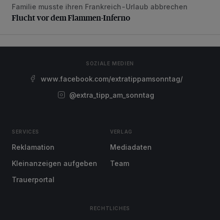
Familie musste ihren Frankreich-Urlaub abbrechen
Flucht vor dem Flammen-Inferno
Flucht vor dem Flammen-Inferno
SOZIALE MEDIEN
www.facebook.com/extratippamsonntag/
@extra_tipp_am_sonntag
SERVICES
VERLAG
Reklamation
Mediadaten
Kleinanzeigen aufgeben
Team
Trauerportal
RECHTLICHES