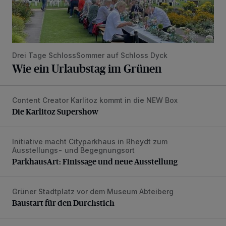
Drei Tage SchlossSommer auf Schloss Dyck
Wie ein Urlaubstag im Grünen
Content Creator Karlitoz kommt in die NEW Box
Die Karlitoz Supershow
Die Karlitoz Supershow
Initiative macht Cityparkhaus in Rheydt zum
ParkhausArt: Finissage und neue Ausstellung
Ausstellungs- und Begegnungsort
ParkhausArt: Finissage und neue Ausstellung
Grüner Stadtplatz vor dem Museum Abteiberg
Baustart für den Durchstich
Baustart für den Durchstich