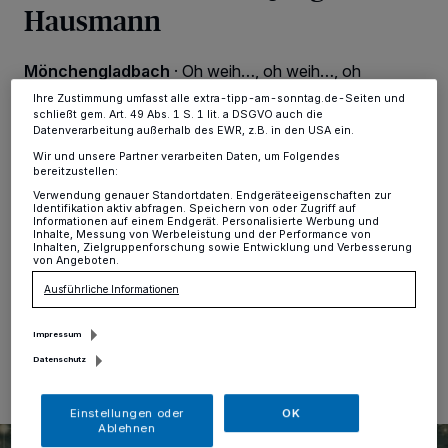
Hausmann
dieses Menü jederzeit wieder aufrufen, um Ihre Einstellungen zu
ändern oder Ihre Einwilligung zu widerrufen, indem Sie auf den Link
Einstellungen oder Ablehnen am unteren Rand der Webseite klicken.
Ihre Einstellungen gelten innerhalb unseres Website. Weitere
Mönchengladbach
·
Oh weih…, oh weih…, oh
Informationen finden Sie in unserer Datenschutzerklärung.
Weihnachtszeit! In seinem aktuellen Weihnachtsspecial
Ihre Zustimmung umfasst alle extra-tipp-am-sonntag.de-Seiten und
präsentiert Jürgen B. Hausmann wieder wunderbare
schließt gem. Art. 49 Abs. 1 S. 1 lit. a DSGVO auch die
Geschichten rund ums Christfest: Wenn Besinnlichkeit
Datenverarbeitung außerhalb des EWR, z.B. in den USA ein.
und Harmonie einkehren, die Familie friedlich
Wir und unsere Partner verarbeiten Daten, um Folgendes
zusammen feiert – oder doch wieder nur die Nerven
bereitzustellen:
blank liegen. In der Kaiser-Friedrich-Halle
Verwendung genauer Standortdaten. Endgeräteeigenschaften zur
Mönchengladbach legt Hausmann seine schönsten
Identifikation aktiv abfragen. Speichern von oder Zugriff auf
Informationen auf einem Endgerät. Personalisierte Werbung und
Anekdoten unter den Tannenbaum – am Mittwoch, 22.
Inhalte, Messung von Werbeleistung und der Performance von
November, um 20 Uhr.
Inhalten, Zielgruppenforschung sowie Entwicklung und Verbesserung
von Angeboten.
Ausführliche Informationen
06.11.2023 , 10:01 Uhr
Eine Minute Lesezeit
Impressum
Datenschutz
Einstellungen oder
OK
Ablehnen