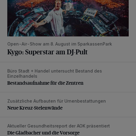
Open-Air-Show am 8. August im SparkassenPark
Kygo: Superstar am DJ-Pult
Büro Stadt + Handel untersucht Bestand des
Bestandsaufnahme für die Zentren
Einzelhandels
Bestandsaufnahme für die Zentren
Zusätzliche Aufbauten für Urnenbestattungen
Neue Kreuz-Stelenwände
Neue Kreuz-Stelenwände
Aktueller Gesundheitsreport der AOK präsentiert
Die Gladbacher und die Vorsorge
Die Gladbacher und die Vorsorge