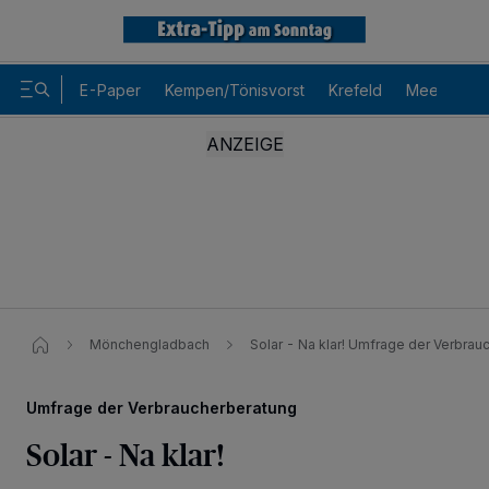
E-Paper
Kempen/Tönisvorst
Krefeld
Meerbusch
Mönchengladbach
Solar - Na klar! Umfrage der Verbrau
Wir und unsere
-Partner speichern und greifen auf
218
personenbezogene Daten wie Browserdaten oder eindeutige
Umfrage der Verbraucherberatung
Kennungen auf Ihrem Gerät zu. Durch Auswahl von OK aktivieren Sie
Tracking-Technologien für die unter „Wir und unsere Partner
Solar - Na klar!
verarbeiten Daten, um Ihnen Dienste bereitzustellen“ aufgeführten
Zwecke. Wenn Tracker deaktiviert sind, sind manche Inhalte und
Anzeigen möglicherweise nicht mehr so relevant für Sie. Sie können