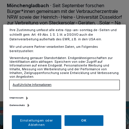
dieses Menü jederzeit wieder aufrufen, um Ihre Einstellungen zu
Mönchengladbach
·
Seit September forschen
ändern oder Ihre Einwilligung zu widerrufen, indem Sie auf den Link
Bürger*innen gemeinsam mit der Verbraucherzentrale
Einstellungen oder Ablehnen am unteren Rand der Webseite klicken.
NRW sowie der Heinrich-Heine-Universität Düsseldorf
Ihre Einstellungen gelten innerhalb unseres Website. Weitere
zur Verbreitung von Steckersolar-Geräten. „Solar – Na
Informationen finden Sie in unserer Datenschutzerklärung.
klar!“ lautet der Titel des Projekts. Jetzt sind alle
Ihre Zustimmung umfasst alle extra-tipp-am-sonntag.de-Seiten und
Besitzer*innen von sogenannten Balkonkraftwerken
schließt gem. Art. 49 Abs. 1 S. 1 lit. a DSGVO auch die
aus Mönchengladbach eingeladen, an einer Online-
Datenverarbeitung außerhalb des EWR, z.B. in den USA ein.
Umfrage teilzunehmen und so die Bürgerforschung zu
Wir und unsere Partner verarbeiten Daten, um Folgendes
unterstützen.
bereitzustellen:
Verwendung genauer Standortdaten. Endgeräteeigenschaften zur
Identifikation aktiv abfragen. Speichern von oder Zugriff auf
Informationen auf einem Endgerät. Personalisierte Werbung und
Inhalte, Messung von Werbeleistung und der Performance von
Inhalten, Zielgruppenforschung sowie Entwicklung und Verbesserung
05.11.2023 , 08:00 Uhr
Eine Minute Lesezeit
von Angeboten.
Ausführliche Informationen
Impressum
Datenschutz
Einstellungen oder
OK
Ablehnen