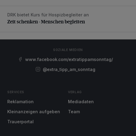
DRK bietet Kurs für Hospizbegleiter an
Zeit schenken - Menschen begleiten
Zeit schenken - Menschen begleiten
SOZIALE MEDIEN
www.facebook.com/extratippamsonntag/
@extra_tipp_am_sonntag
SERVICES
VERLAG
Reklamation
Mediadaten
Kleinanzeigen aufgeben
Team
Trauerportal