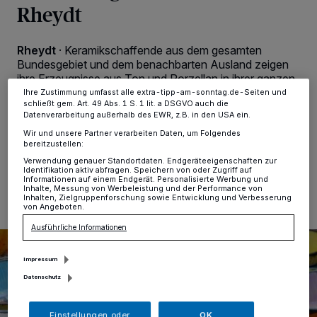
Rheydt
Zwecke. Wenn Tracker deaktiviert sind, sind manche Inhalte und
Anzeigen möglicherweise nicht mehr so relevant für Sie. Sie können
dieses Menü jederzeit wieder aufrufen, um Ihre Einstellungen zu
ändern oder Ihre Einwilligung zu widerrufen, indem Sie auf den Link
Rheydt
·
Keramikschaffende aus dem gesamten
Einstellungen oder Ablehnen am unteren Rand der Webseite klicken.
Bundesgebiet und dem benachbarten Ausland zeigen
Ihre Einstellungen gelten innerhalb unseres Website. Weitere
Informationen finden Sie in unserer Datenschutzerklärung.
ihre Erzeugnisse aus Ton und Porzellan in ihrer ganzen
Vielfalt: Am 20. und 21. Juli ist wieder Töpfermarkt auf
Ihre Zustimmung umfasst alle extra-tipp-am-sonntag.de-Seiten und
schließt gem. Art. 49 Abs. 1 S. 1 lit. a DSGVO auch die
Schloss Rheydt.
Datenverarbeitung außerhalb des EWR, z.B. in den USA ein.
Wir und unsere Partner verarbeiten Daten, um Folgendes
bereitzustellen:
Verwendung genauer Standortdaten. Endgeräteeigenschaften zur
11.07.2024 , 11:11 Uhr
Eine Minute Lesezeit
Identifikation aktiv abfragen. Speichern von oder Zugriff auf
Informationen auf einem Endgerät. Personalisierte Werbung und
Inhalte, Messung von Werbeleistung und der Performance von
Inhalten, Zielgruppenforschung sowie Entwicklung und Verbesserung
von Angeboten.
Ausführliche Informationen
Impressum
Datenschutz
Einstellungen oder
OK