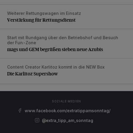
Weiterer Rettungswagen im Einsatz
Verstärkung für Rettungsdienst
Verstärkung für Rettungsdienst
Start mit Rundgang über den Betriebshof und Besuch
mags und GEM begrüßen sieben neue Azubis
der Fun-Zone
mags und GEM begrüßen sieben neue Azubis
Content Creator Karlitoz kommt in die NEW Box
Die Karlitoz Supershow
Die Karlitoz Supershow
SOZIALE MEDIEN
www.facebook.com/extratippamsonntag/
@extra_tipp_am_sonntag