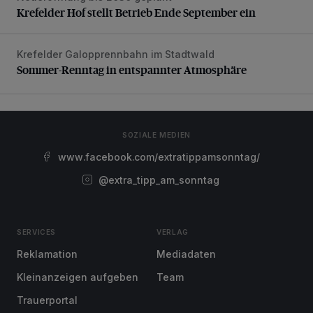
Krefelder Hof stellt Betrieb Ende September ein
Krefelder Galopprennbahn im Stadtwald
Sommer-Renntag in entspannter Atmosphäre
Sommer-Renntag in entspannter Atmosphäre
SOZIALE MEDIEN
www.facebook.com/extratippamsonntag/
@extra_tipp_am_sonntag
SERVICES
VERLAG
Reklamation
Mediadaten
Kleinanzeigen aufgeben
Team
Trauerportal