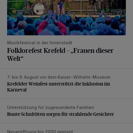
Musikfestival in der Innenstadt
Folklorefest Krefeld – „Frauen dieser
Welt“
7. bis 9. August vor dem Kaiser-Wilhelm-Museum
Krefelder Weinfest unterstützt die Inklusion im Karneval
Krefelder Weinfest unterstützt die Inklusion im
Karneval
Unterstützung für zugewanderte Familien
Bunte Schultüten sorgen für strahlende Gesichter
Bunte Schultüten sorgen für strahlende Gesichter
Neueröffnung bis 2030 geplant
Krefelder Hof stellt Betrieb Ende September ein