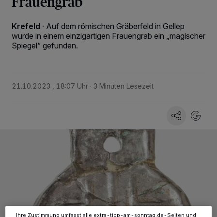
Frauengrab
Krefeld
·
Auf dem römischen Gräberfeld in Gellep
wurde in einem einzigartigen Frauengrab ein „magischer
Spiegel“ gefunden.
21.10.2023 , 18:07 Uhr
3 Minuten Lesezeit
Wir und unsere
-Partner speichern und greifen auf
218
personenbezogene Daten wie Browserdaten oder eindeutige
Kennungen auf Ihrem Gerät zu. Durch Auswahl von OK aktivieren Sie
Tracking-Technologien für die unter „Wir und unsere Partner
verarbeiten Daten, um Ihnen Dienste bereitzustellen“ aufgeführten
Zwecke. Wenn Tracker deaktiviert sind, sind manche Inhalte und
Anzeigen möglicherweise nicht mehr so relevant für Sie. Sie können
dieses Menü jederzeit wieder aufrufen, um Ihre Einstellungen zu
ändern oder Ihre Einwilligung zu widerrufen, indem Sie auf den Link
Einstellungen oder Ablehnen am unteren Rand der Webseite klicken.
Ihre Einstellungen gelten innerhalb unseres Website. Weitere
Informationen finden Sie in unserer Datenschutzerklärung.
Ihre Zustimmung umfasst alle extra-tipp-am-sonntag.de-Seiten und