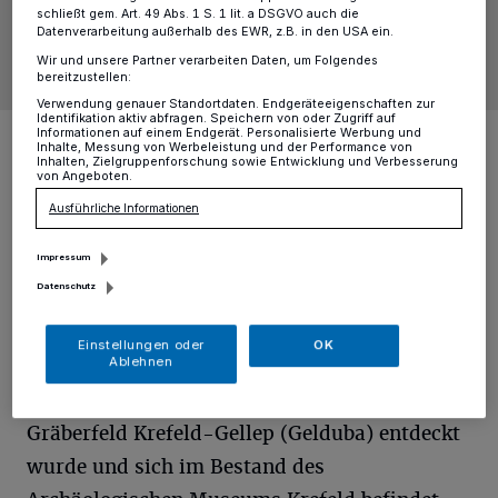
schließt gem. Art. 49 Abs. 1 S. 1 lit. a DSGVO auch die
Datenverarbeitung außerhalb des EWR, z.B. in den USA ein.
Wir und unsere Partner verarbeiten Daten, um Folgendes
bereitzustellen:
Verwendung genauer Standortdaten. Endgeräteeigenschaften zur
Identifikation aktiv abfragen. Speichern von oder Zugriff auf
Einzigartig in unseren Breiten: Der sarmatische Spiegel. Er zeigt auf
Informationen auf einem Endgerät. Personalisierte Werbung und
seiner Rückseite ein Relief in Kreuzform, wahrscheinlich handelt es
Inhalte, Messung von Werbeleistung und der Performance von
Inhalten, Zielgruppenforschung sowie Entwicklung und Verbesserung
sich um ein Sonnensymbol.
von Angeboten.
Foto: Stadt Krefeld
Ausführliche Informationen
Impressum
Datenschutz
A
uf den ersten Blick wirkt dieser Mini-
Einstellungen oder
OK
Ablehnen
Spiegel unspektakulär. Es handelt sich
um eine Grabbeigabe, die im Oktober 1983 im
Gräberfeld Krefeld-Gellep (Gelduba) entdeckt
wurde und sich im Bestand des