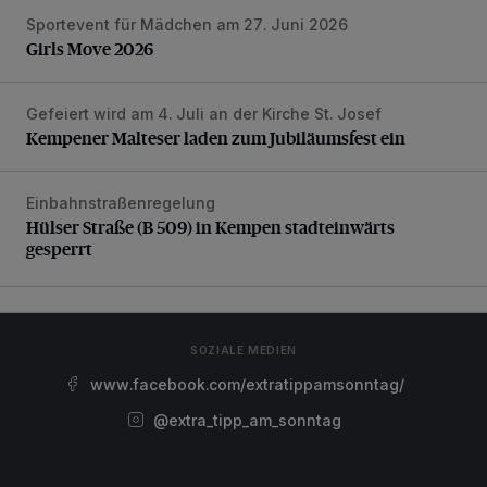
Sportevent für Mädchen am 27. Juni 2026
Girls Move 2026
Girls Move 2026
Gefeiert wird am 4. Juli an der Kirche St. Josef
Kempener Malteser laden zum Jubiläumsfest ein
Kempener Malteser laden zum Jubiläumsfest ein
Einbahnstraßenregelung
Hülser Straße (B 509) in Kempen stadteinwärts gesperrt
Hülser Straße (B 509) in Kempen stadteinwärts
gesperrt
SOZIALE MEDIEN
www.facebook.com/extratippamsonntag/
@extra_tipp_am_sonntag