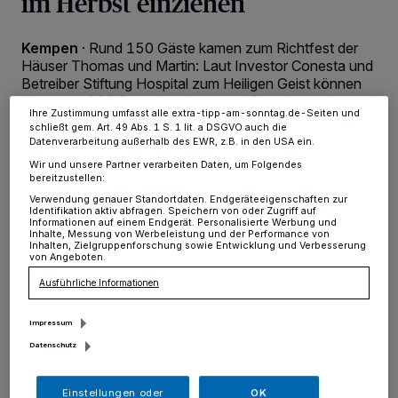
im Herbst einziehen
Zwecke. Wenn Tracker deaktiviert sind, sind manche Inhalte und
Anzeigen möglicherweise nicht mehr so relevant für Sie. Sie können
dieses Menü jederzeit wieder aufrufen, um Ihre Einstellungen zu
Kempen
·
Rund 150 Gäste kamen zum Richtfest der
ändern oder Ihre Einwilligung zu widerrufen, indem Sie auf den Link
Einstellungen oder Ablehnen am unteren Rand der Webseite klicken.
Häuser Thomas und Martin: Laut Investor Conesta und
Ihre Einstellungen gelten innerhalb unseres Website. Weitere
Betreiber Stiftung Hospital zum Heiligen Geist können
Informationen finden Sie in unserer Datenschutzerklärung.
die ersten 120 Bewohnerinnen und Bewohner des
Ihre Zustimmung umfasst alle extra-tipp-am-sonntag.de-Seiten und
alten Von-Broichhausen-Stifts bereits im Herbst 2026
schließt gem. Art. 49 Abs. 1 S. 1 lit. a DSGVO auch die
in das neue Von-Broichhausen-Ensemble im
Datenverarbeitung außerhalb des EWR, z.B. in den USA ein.
Kempener Westen einziehen.
Wir und unsere Partner verarbeiten Daten, um Folgendes
bereitzustellen:
Verwendung genauer Standortdaten. Endgeräteeigenschaften zur
Identifikation aktiv abfragen. Speichern von oder Zugriff auf
Informationen auf einem Endgerät. Personalisierte Werbung und
02.05.2026 , 11:51 Uhr
2 Minuten Lesezeit
Inhalte, Messung von Werbeleistung und der Performance von
Inhalten, Zielgruppenforschung sowie Entwicklung und Verbesserung
von Angeboten.
Ausführliche Informationen
Impressum
Datenschutz
357 Tage nach dem ersten Spatenstich wurde
Einstellungen oder
OK