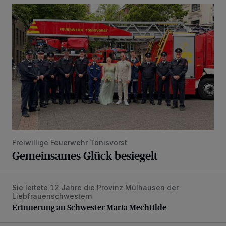
Gemeinsames Glück besiegelt
Freiwillige Feuerwehr Tönisvorst
Gemeinsames Glück besiegelt
Sie leitete 12 Jahre die Provinz Mülhausen der
Erinnerung an Schwester Maria Mechtilde
Liebfrauenschwestern
Erinnerung an Schwester Maria Mechtilde