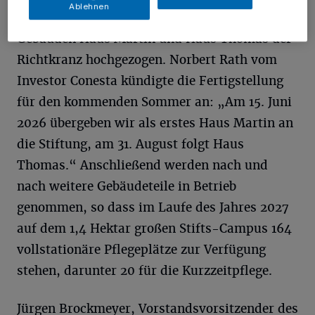
Ablehnen
zwischen den beiden viergeschossigen
Gebäuden Haus Martin und Haus Thomas der
Richtkranz hochgezogen. Norbert Rath vom
Investor Conesta kündigte die Fertigstellung
für den kommenden Sommer an: „Am 15. Juni
2026 übergeben wir als erstes Haus Martin an
die Stiftung, am 31. August folgt Haus
Thomas.“ Anschließend werden nach und
nach weitere Gebäudeteile in Betrieb
genommen, so dass im Laufe des Jahres 2027
auf dem 1,4 Hektar großen Stifts-Campus 164
vollstationäre Pflegeplätze zur Verfügung
stehen, darunter 20 für die Kurzzeitpflege.
Jürgen Brockmeyer, Vorstandsvorsitzender des