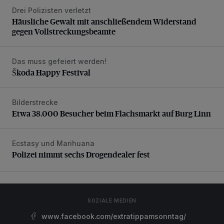
Drei Polizisten verletzt
Häusliche Gewalt mit anschließendem Widerstand gegen V
Häusliche Gewalt mit anschließendem Widerstand
gegen Vollstreckungsbeamte
Das muss gefeiert werden!
Škoda Happy Festival
Škoda Happy Festival
Bilderstrecke
Etwa 38.000 Besucher beim Flachsmarkt auf Burg Linn
Etwa 38.000 Besucher beim Flachsmarkt auf Burg Linn
Ecstasy und Marihuana
Polizei nimmt sechs Drogendealer fest
Polizei nimmt sechs Drogendealer fest
SOZIALE MEDIEN
www.facebook.com/extratippamsonntag/