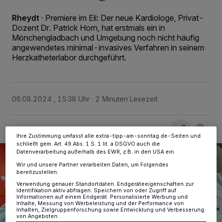
Rheydt
·
Premiere im Eli: Der neue Kardiologe, Privat-
Dozent Dr. Patrick Horn, hat erstmals ein in
Wir und unsere
-Partner speichern und greifen auf
Mönchengladbach und Umgebung noch nicht häufig
218
personenbezogene Daten wie Browserdaten oder eindeutige
angewendetes minimal-invasives Verfahren in seinem
Kennungen auf Ihrem Gerät zu. Durch Auswahl von OK aktivieren Sie
Herzkatheterlabor durchgeführt.
Tracking-Technologien für die unter „Wir und unsere Partner
verarbeiten Daten, um Ihnen Dienste bereitzustellen“ aufgeführten
Zwecke. Wenn Tracker deaktiviert sind, sind manche Inhalte und
Anzeigen möglicherweise nicht mehr so relevant für Sie. Sie können
dieses Menü jederzeit wieder aufrufen, um Ihre Einstellungen zu
06.08.2024 , 15:38 Uhr
2 Minuten Lesezeit
ändern oder Ihre Einwilligung zu widerrufen, indem Sie auf den Link
Einstellungen oder Ablehnen am unteren Rand der Webseite klicken.
Ihre Einstellungen gelten innerhalb unseres Website. Weitere
Informationen finden Sie in unserer Datenschutzerklärung.
Ihre Zustimmung umfasst alle extra-tipp-am-sonntag.de-Seiten und
schließt gem. Art. 49 Abs. 1 S. 1 lit. a DSGVO auch die
Datenverarbeitung außerhalb des EWR, z.B. in den USA ein.
Wir und unsere Partner verarbeiten Daten, um Folgendes
bereitzustellen:
Verwendung genauer Standortdaten. Endgeräteeigenschaften zur
Identifikation aktiv abfragen. Speichern von oder Zugriff auf
Informationen auf einem Endgerät. Personalisierte Werbung und
Inhalte, Messung von Werbeleistung und der Performance von
Inhalten, Zielgruppenforschung sowie Entwicklung und Verbesserung
von Angeboten.