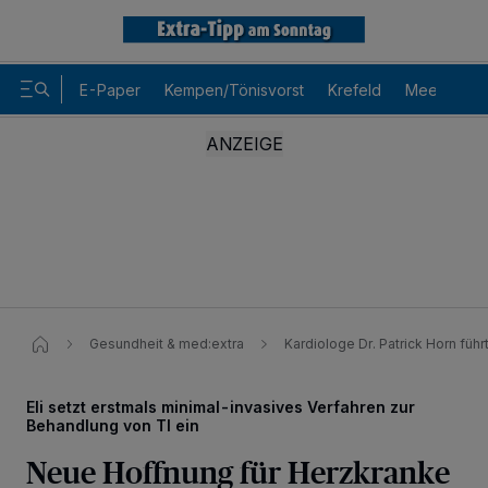
E-Paper
Kempen/Tönisvorst
Krefeld
Meerbusch
Gesundheit & med:extra
Kardiologe Dr. Patrick Horn führ
Eli setzt erstmals minimal-invasives Verfahren zur
Behandlung von TI ein
Neue Hoffnung für Herzkranke