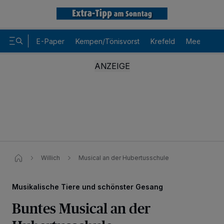
E-Paper
Kempen/Tönisvorst
Krefeld
Meerbusch
Willich
Musical an der Hubertusschule
Musikalische Tiere und schönster Gesang
Buntes Musical an der
Wir und unsere
-Partner speichern und greifen auf
218