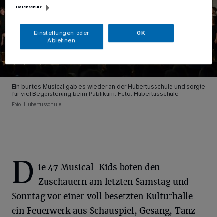
Datenschutz
Einstellungen oder
OK
Ablehnen
Ein buntes Musical gab es wieder an der Hubertusschule und sorgte
für viel Begeisterung beim Publikum. Foto: Hubertusschule
Foto: Hubertusschule
D
ie 47 Musical-Kids boten den
Zuschauern am letzten Samstag und
Sonntag vor einer voll besetzten Kulturhalle
ein Feuerwerk aus Schauspiel, Gesang, Tanz