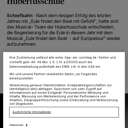
Hubertusschule
personenbezogene Daten wie Browserdaten oder eindeutige
Kennungen auf Ihrem Gerät zu. Durch Auswahl von OK aktivieren Sie
Tracking-Technologien für die unter „Wir und unsere Partner
Schiefbahn
·
Nach dem riesigen Erfolg des letzten
verarbeiten Daten, um Ihnen Dienste bereitzustellen“ aufgeführten
Jahres mit „Eule findet den Beat mit Gefühl“, hatte sich
Zwecke. Wenn Tracker deaktiviert sind, sind manche Inhalte und
das Musical-Team der Hubertusschule entschieden,
Anzeigen möglicherweise nicht mehr so relevant für Sie. Sie können
die Begeisterung für die Eule in diesem Jahr mit dem
dieses Menü jederzeit wieder aufrufen, um Ihre Einstellungen zu
ändern oder Ihre Einwilligung zu widerrufen, indem Sie auf den Link
Musical „Eule findet den Beat - auf Europatour“ wieder
Einstellungen oder Ablehnen am unteren Rand der Webseite klicken.
aufzunehmen.
Ihre Einstellungen gelten innerhalb unseres Website. Weitere
Informationen finden Sie in unserer Datenschutzerklärung.
Ihre Zustimmung umfasst alle extra-tipp-am-sonntag.de-Seiten und
schließt gem. Art. 49 Abs. 1 S. 1 lit. a DSGVO auch die
Datenverarbeitung außerhalb des EWR, z.B. in den USA ein.
12.05.2024 , 18:55 Uhr
2 Minuten Lesezeit
Wir und unsere Partner verarbeiten Daten, um Folgendes
bereitzustellen:
Verwendung genauer Standortdaten. Endgeräteeigenschaften zur
Identifikation aktiv abfragen. Speichern von oder Zugriff auf
Informationen auf einem Endgerät. Personalisierte Werbung und
Inhalte, Messung von Werbeleistung und der Performance von
Inhalten, Zielgruppenforschung sowie Entwicklung und Verbesserung
von Angeboten.
Ausführliche Informationen
Impressum