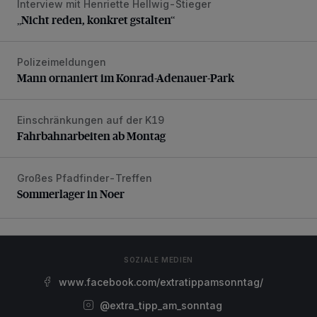
Interview mit Henriette Hellwig-Stieger
„Nicht reden, konkret gstalten“
„Nicht reden, konkret gstalten“
Polizeimeldungen
Mann ornaniert im Konrad-Adenauer-Park
Mann ornaniert im Konrad-Adenauer-Park
Einschränkungen auf der K19
Fahrbahnarbeiten ab Montag
Fahrbahnarbeiten ab Montag
Großes Pfadfinder-Treffen
Sommerlager in Noer
Sommerlager in Noer
SOZIALE MEDIEN
www.facebook.com/extratippamsonntag/
@extra_tipp_am_sonntag