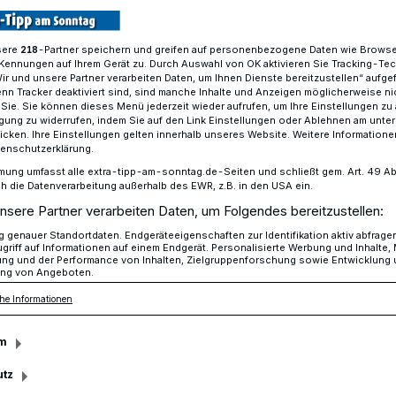
sere
-Partner speichern und greifen auf personenbezogene Daten wie Brows
218
Kennungen auf Ihrem Gerät zu. Durch Auswahl von OK aktivieren Sie Tracking-Te
rkt in Viersen
Wir und unsere Partner verarbeiten Daten, um Ihnen Dienste bereitzustellen“ aufge
n Tracker deaktiviert sind, sind manche Inhalte und Anzeigen möglicherweise ni
r Sie. Sie können dieses Menü jederzeit wieder aufrufen, um Ihre Einstellungen zu
ligung zu widerrufen, indem Sie auf den Link Einstellungen oder Ablehnen am unte
icken. Ihre Einstellungen gelten innerhalb unseres Website. Weitere Informationen
tenschutzerklärung.
 lockt wieder
mung umfasst alle extra-tipp-am-sonntag.de-Seiten und schließt gem. Art. 49 Abs. 
die Datenverarbeitung außerhalb des EWR, z.B. in den USA ein.
nsere Partner verarbeiten Daten, um Folgendes bereitzustellen:
genauer Standortdaten. Endgeräteeigenschaften zur Identifikation aktiv abfrage
iedene Aktionen für Groß und Klein sowie
griff auf Informationen auf einem Endgerät. Personalisierte Werbung und Inhalte
ung und der Performance von Inhalten, Zielgruppenforschung sowie Entwicklung
g machen einen Besuch am Samstag, 8.,
ng von Angeboten.
 in der stimmungsvoll geschmückten und
he Informationen
nstadt zum traditionellen Martinsmarkt
m
utz