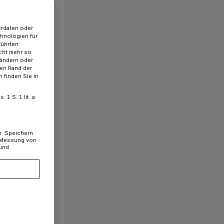
erdaten oder
chnologien für
führten
cht mehr so
 ändern oder
ren Rand der
 finden Sie in
1 S. 1 lit. a
n. Speichern
, Messung von
 und