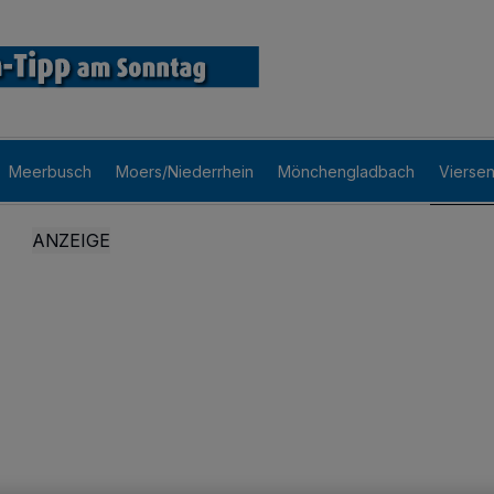
Meerbusch
Moers/Niederrhein
Mönchengladbach
Vierse