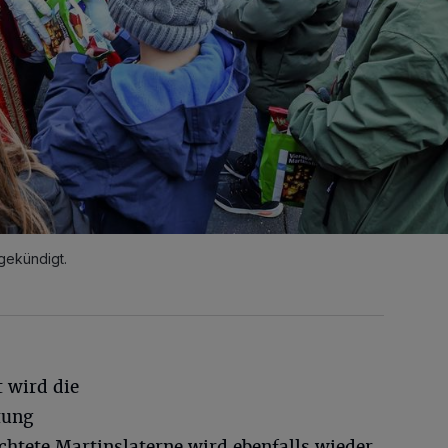
ngekündigt.
 wird die
tung
uchtete Martinslaterne wird ebenfalls wieder