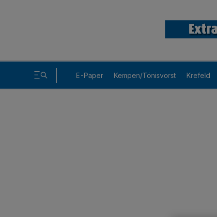
E-Paper
Kempen/Tönisvorst
Krefeld