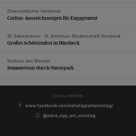
Ehrenamtlicher Verdienst
Caritas: Auszeichnungen für Engagement
Caritas: Auszeichnungen für Engagement
St. Sebastianus- St. Antonius-Bruderschaft Hinsbeck
Großes Schützenfest in Hinsbeck
Großes Schützenfest in Hinsbeck
Radtour des Monats
Sommertour durch Naturpark
Sommertour durch Naturpark
SOZIALE MEDIEN
www.facebook.com/extratippamsonntag/
@extra_tipp_am_sonntag