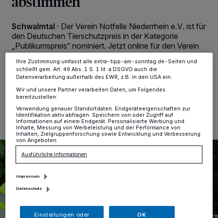
abstimmen
Zwecke. Wenn Tracker deaktiviert sind, sind manche Inhalte und
Anzeigen möglicherweise nicht mehr so relevant für Sie. Sie können
dieses Menü jederzeit wieder aufrufen, um Ihre Einstellungen zu
Schwalmtal
·
Der Verein Notfelle Niederrhein e.V. ist für
ändern oder Ihre Einwilligung zu widerrufen, indem Sie auf den Link
Einstellungen oder Ablehnen am unteren Rand der Webseite klicken.
den Deutschen Tierschutzpreis in der Kategorie
Ihre Einstellungen gelten innerhalb unseres Website. Weitere
„Publikumspreis“ nominiert. Jetzt online für den Verein
Informationen finden Sie in unserer Datenschutzerklärung.
aus Schwalmtal abstimmen!
Ihre Zustimmung umfasst alle extra-tipp-am-sonntag.de-Seiten und
schließt gem. Art. 49 Abs. 1 S. 1 lit. a DSGVO auch die
Datenverarbeitung außerhalb des EWR, z.B. in den USA ein.
Wir und unsere Partner verarbeiten Daten, um Folgendes
19.09.2025 , 17:13 Uhr
Eine Minute Lesezeit
bereitzustellen:
Verwendung genauer Standortdaten. Endgeräteeigenschaften zur
Identifikation aktiv abfragen. Speichern von oder Zugriff auf
Informationen auf einem Endgerät. Personalisierte Werbung und
Inhalte, Messung von Werbeleistung und der Performance von
Inhalten, Zielgruppenforschung sowie Entwicklung und Verbesserung
von Angeboten.
Ausführliche Informationen
Impressum
Datenschutz
Einstellungen oder
OK