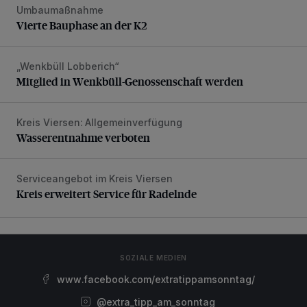
Umbaumaßnahme
Vierte Bauphase an der K2
Vierte Bauphase an der K2
„Wenkbüll Lobberich“
Mitglied in Wenkbüll-Genossenschaft werden
Mitglied in Wenkbüll-Genossenschaft werden
Kreis Viersen: Allgemeinverfügung
Wasserentnahme verboten
Wasserentnahme verboten
Serviceangebot im Kreis Viersen
Kreis erweitert Service für Radelnde
Kreis erweitert Service für Radelnde
SOZIALE MEDIEN
www.facebook.com/extratippamsonntag/
@extra_tipp_am_sonntag