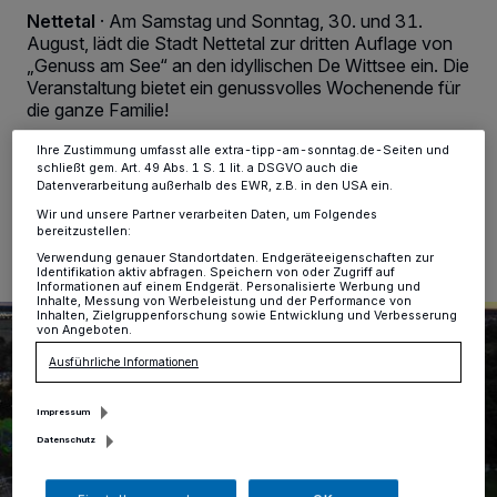
Zwecke. Wenn Tracker deaktiviert sind, sind manche Inhalte und
Nettetal
·
Am Samstag und Sonntag, 30. und 31.
Anzeigen möglicherweise nicht mehr so relevant für Sie. Sie können
August, lädt die Stadt Nettetal zur dritten Auflage von
dieses Menü jederzeit wieder aufrufen, um Ihre Einstellungen zu
„Genuss am See“ an den idyllischen De Wittsee ein. Die
ändern oder Ihre Einwilligung zu widerrufen, indem Sie auf den Link
Veranstaltung bietet ein genussvolles Wochenende für
Einstellungen oder Ablehnen am unteren Rand der Webseite klicken.
Ihre Einstellungen gelten innerhalb unseres Website. Weitere
die ganze Familie!
Informationen finden Sie in unserer Datenschutzerklärung.
Ihre Zustimmung umfasst alle extra-tipp-am-sonntag.de-Seiten und
schließt gem. Art. 49 Abs. 1 S. 1 lit. a DSGVO auch die
Datenverarbeitung außerhalb des EWR, z.B. in den USA ein.
05.08.2025 , 06:57 Uhr
Eine Minute Lesezeit
Wir und unsere Partner verarbeiten Daten, um Folgendes
bereitzustellen:
Verwendung genauer Standortdaten. Endgeräteeigenschaften zur
Identifikation aktiv abfragen. Speichern von oder Zugriff auf
Informationen auf einem Endgerät. Personalisierte Werbung und
Inhalte, Messung von Werbeleistung und der Performance von
Inhalten, Zielgruppenforschung sowie Entwicklung und Verbesserung
von Angeboten.
Ausführliche Informationen
Impressum
Datenschutz