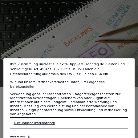
Wir und unsere
-Partner speichern und greifen auf
218
personenbezogene Daten wie Browserdaten oder eindeutige
Kennungen auf Ihrem Gerät zu. Durch Auswahl von OK aktivieren Sie
Tracking-Technologien für die unter „Wir und unsere Partner
verarbeiten Daten, um Ihnen Dienste bereitzustellen“ aufgeführten
Zwecke. Wenn Tracker deaktiviert sind, sind manche Inhalte und
Anzeigen möglicherweise nicht mehr so relevant für Sie. Sie können
dieses Menü jederzeit wieder aufrufen, um Ihre Einstellungen zu
ändern oder Ihre Einwilligung zu widerrufen, indem Sie auf den Link
Einstellungen oder Ablehnen am unteren Rand der Webseite klicken.
Ihre Einstellungen gelten innerhalb unseres Website. Weitere
Informationen finden Sie in unserer Datenschutzerklärung.
Ihre Zustimmung umfasst alle extra-tipp-am-sonntag.de-Seiten und
schließt gem. Art. 49 Abs. 1 S. 1 lit. a DSGVO auch die
Datenverarbeitung außerhalb des EWR, z.B. in den USA ein.
Wir und unsere Partner verarbeiten Daten, um Folgendes
bereitzustellen:
Foto: Tobias Dziuba, Pexels.com
Verwendung genauer Standortdaten. Endgeräteeigenschaften zur
Identifikation aktiv abfragen. Speichern von oder Zugriff auf
Informationen auf einem Endgerät. Personalisierte Werbung und
Inhalte, Messung von Werbeleistung und der Performance von
Inhalten, Zielgruppenforschung sowie Entwicklung und Verbesserung
von Angeboten.
Ausführliche Informationen
Dank monatlicher SEO-Betreuung beim
Impressum