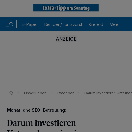
E-Paper
Kempen/Tönisvorst
Krefeld
Meerbusch
Unser Leben
Ratgeber
Darum investieren Unterne
Monatliche SEO-Betreuung:
Darum investieren