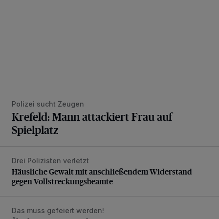
Polizei sucht Zeugen
Krefeld: Mann attackiert Frau auf
Spielplatz
Drei Polizisten verletzt
Häusliche Gewalt mit anschließendem Widerstand gegen V
Häusliche Gewalt mit anschließendem Widerstand
gegen Vollstreckungsbeamte
Das muss gefeiert werden!
Škoda Happy Festival