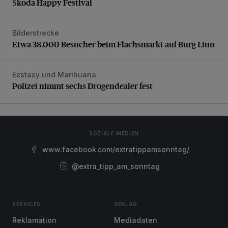
Škoda Happy Festival
Bilderstrecke
Etwa 38.000 Besucher beim Flachsmarkt auf Burg Linn
Etwa 38.000 Besucher beim Flachsmarkt auf Burg Linn
Ecstasy und Marihuana
Polizei nimmt sechs Drogendealer fest
Polizei nimmt sechs Drogendealer fest
SOZIALE MEDIEN
www.facebook.com/extratippamsonntag/
@extra_tipp_am_sonntag
SERVICES
VERLAG
Reklamation
Mediadaten