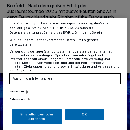
ändern oder Ihre Einwilligung zu widerrufen, indem Sie auf den Link
Krefeld
·
Nach dem großen Erfolg der
Einstellungen oder Ablehnen am unteren Rand der Webseite klicken.
Jubiläumstournee 2025 mit ausverkauften Shows in
Ihre Einstellungen gelten innerhalb unseres Website. Weitere
Informationen finden Sie in unserer Datenschutzerklärung.
ganz Deutschland zieht Rhythm of the Dance auch
2026 das Publikum wieder in seinen Bann.
Ihre Zustimmung umfasst alle extra-tipp-am-sonntag.de-Seiten und
schließt gem. Art. 49 Abs. 1 S. 1 lit. a DSGVO auch die
Datenverarbeitung außerhalb des EWR, z.B. in den USA ein.
Wir und unsere Partner verarbeiten Daten, um Folgendes
bereitzustellen:
11.10.2025 , 19:22 Uhr
Eine Minute Lesezeit
Verwendung genauer Standortdaten. Endgeräteeigenschaften zur
Identifikation aktiv abfragen. Speichern von oder Zugriff auf
Informationen auf einem Endgerät. Personalisierte Werbung und
Inhalte, Messung von Werbeleistung und der Performance von
Inhalten, Zielgruppenforschung sowie Entwicklung und Verbesserung
von Angeboten.
Ausführliche Informationen
Impressum
Datenschutz
Einstellungen oder
OK
Ablehnen