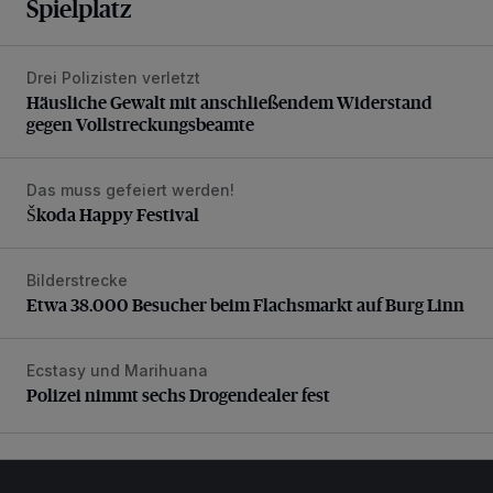
Spielplatz
Drei Polizisten verletzt
Häusliche Gewalt mit anschließendem Widerstand gegen V
Häusliche Gewalt mit anschließendem Widerstand
gegen Vollstreckungsbeamte
Das muss gefeiert werden!
Škoda Happy Festival
Škoda Happy Festival
Bilderstrecke
Etwa 38.000 Besucher beim Flachsmarkt auf Burg Linn
Etwa 38.000 Besucher beim Flachsmarkt auf Burg Linn
Ecstasy und Marihuana
Polizei nimmt sechs Drogendealer fest
Polizei nimmt sechs Drogendealer fest