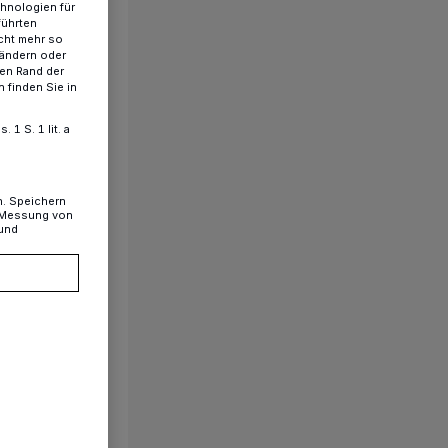
chnologien für
führten
cht mehr so
 ändern oder
ren Rand der
 finden Sie in
1 S. 1 lit. a
n. Speichern
, Messung von
 und