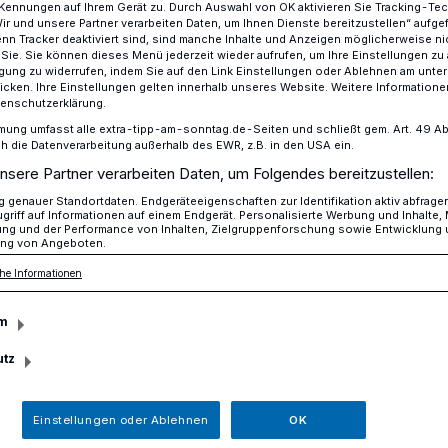
Kennungen auf Ihrem Gerät zu. Durch Auswahl von OK aktivieren Sie Tracking-Te
Wir und unsere Partner verarbeiten Daten, um Ihnen Dienste bereitzustellen“ aufge
n Tracker deaktiviert sind, sind manche Inhalte und Anzeigen möglicherweise ni
r Sie. Sie können dieses Menü jederzeit wieder aufrufen, um Ihre Einstellungen zu
ligung zu widerrufen, indem Sie auf den Link Einstellungen oder Ablehnen am unte
achtsknöllchen: Verwarnung mit Augenzwinkern
icken. Ihre Einstellungen gelten innerhalb unseres Website. Weitere Informationen
tenschutzerklärung.
mung umfasst alle extra-tipp-am-sonntag.de-Seiten und schließt gem. Art. 49 Abs. 
die Datenverarbeitung außerhalb des EWR, z.B. in den USA ein.
ern
nsere Partner verarbeiten Daten, um Folgendes bereitzustellen:
rteilen
genauer Standortdaten. Endgeräteeigenschaften zur Identifikation aktiv abfrage
griff auf Informationen auf einem Endgerät. Personalisierte Werbung und Inhalte
ung und der Performance von Inhalten, Zielgruppenforschung sowie Entwicklung
ng von Angeboten.
nöllchen
he Informationen
m
en Gruß zur Weihnachtszeit sorgt die
achung auch in diesem Jahr für
utz
 der Windschutzscheibe.
Einstellungen oder Ablehnen
OK