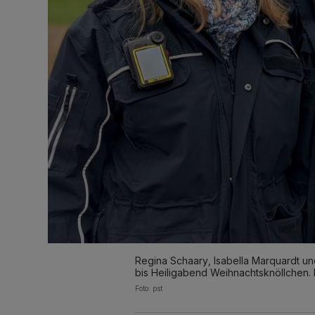
Regina Schaary, Isabella Marquardt un
bis Heiligabend Weihnachtsknöllchen. 
Foto: pst