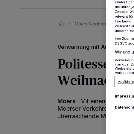
eindeutige 
die unter „
Zwecke. Wen
relevant fü
Ihre Einwil
Moers Niederrhein
Weihn
Webseite kl
unserer Da
Ihre Zustim
DSGVO auch 
Verwarnung mit Augenzwink
Wir und u
Politessen ve
Verwendung 
von oder Zu
Werbeleist
Verbesseru
Weihnachtsk
Ausführlic
Impressu
Moers
·
Mit einem besonder
Moerser Verkehrsraumüberw
Datensch
überraschende Momente an