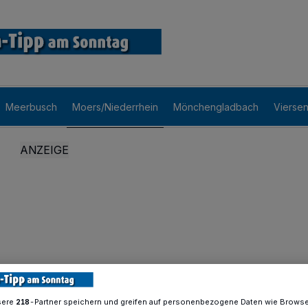
Meerbusch
Moers/Niederrhein
Mönchengladbach
Vierse
sere
-Partner speichern und greifen auf personenbezogene Daten wie Brows
218