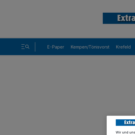
E-Paper
Kempen/Tönisvorst
Krefeld
Wir und un