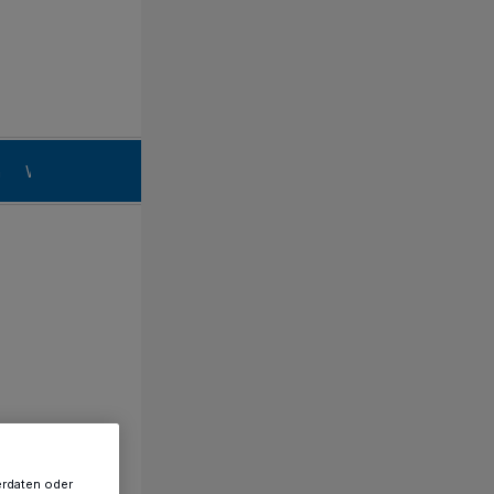
n
Willich
erdaten oder