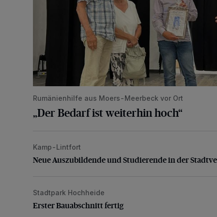
Rumänienhilfe aus Moers-Meerbeck vor Ort
„Der Bedarf ist weiterhin hoch“
Kamp-Lintfort
Neue Auszubildende und Studierende in der Stadtve
Neue Auszubildende und Studierende in der Stadtv
Stadtpark Hochheide
Erster Bauabschnitt fertig
Erster Bauabschnitt fertig