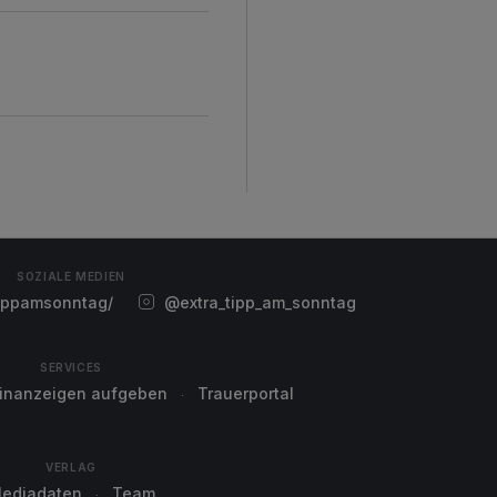
SOZIALE MEDIEN
ippamsonntag/
@extra_tipp_am_sonntag
SERVICES
einanzeigen aufgeben
Trauerportal
VERLAG
ediadaten
Team