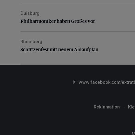
Duisburg
Philharmoniker haben Großes vor
Philharmoniker haben Großes vor
Rheinberg
Schützenfest mit neuem Ablaufplan
Schützenfest mit neuem Ablaufplan
www.facebook.com/extrat
Reklamation
Kl
M