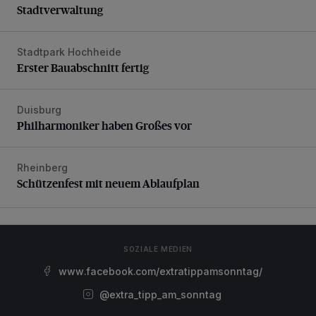
Stadtverwaltung
Stadtpark Hochheide
Erster Bauabschnitt fertig
Erster Bauabschnitt fertig
Duisburg
Philharmoniker haben Großes vor
Philharmoniker haben Großes vor
Rheinberg
Schützenfest mit neuem Ablaufplan
Schützenfest mit neuem Ablaufplan
SOZIALE MEDIEN
www.facebook.com/extratippamsonntag/
@extra_tipp_am_sonntag