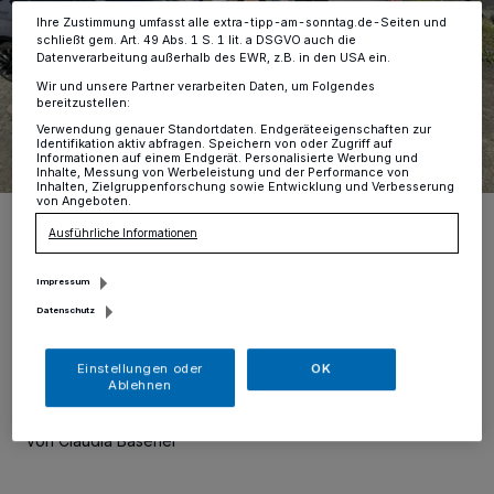
Ihre Zustimmung umfasst alle extra-tipp-am-sonntag.de-Seiten und
schließt gem. Art. 49 Abs. 1 S. 1 lit. a DSGVO auch die
Datenverarbeitung außerhalb des EWR, z.B. in den USA ein.
Wir und unsere Partner verarbeiten Daten, um Folgendes
bereitzustellen:
Verwendung genauer Standortdaten. Endgeräteeigenschaften zur
Identifikation aktiv abfragen. Speichern von oder Zugriff auf
Informationen auf einem Endgerät. Personalisierte Werbung und
Inhalte, Messung von Werbeleistung und der Performance von
Inhalten, Zielgruppenforschung sowie Entwicklung und Verbesserung
von Angeboten.
Andreas Beuscher (2.v.r) stellte gemeinsam mit den Sponsoren (v.l.)
Mirko Woischnik, Sandra Brüggemann (Minrath), Svea Eisenberg
Ausführliche Informationen
(Volksbank Niederrhein) sowie Sandra Bünten-Pastoors und
Norbert Mülders (Solvay) das Programm zum Streetfoodfestival
vor.
Impressum
Foto: cb
Datenschutz
Einstellungen oder
OK
Ablehnen
von Claudia Basener