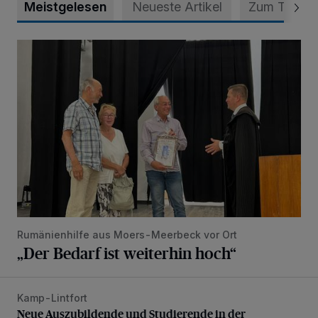
Meistgelesen
Neueste Artikel
Zum Thema
„Der Bedarf ist weiterhin hoch“
Rumänienhilfe aus Moers-Meerbeck vor Ort
„Der Bedarf ist weiterhin hoch“
Kamp-Lintfort
Neue Auszubildende und Studierende in der Stadtverwaltu
Neue Auszubildende und Studierende in der