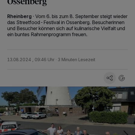
Ossenberg
Rheinberg
·
Vom 6. bis zum 8. September steigt wieder
das Streetfood-Festival in Ossenberg. Besucherinnen
und Besucher können sich auf kulinarische Vielfalt und
ein buntes Rahmenprogramm freuen.
13.08.2024 , 09:46 Uhr
3 Minuten Lesezeit
Wir und unsere
-Partner speichern und greifen auf
218
personenbezogene Daten wie Browserdaten oder eindeutige
Kennungen auf Ihrem Gerät zu. Durch Auswahl von OK aktivieren Sie
Tracking-Technologien für die unter „Wir und unsere Partner
verarbeiten Daten, um Ihnen Dienste bereitzustellen“ aufgeführten
Zwecke. Wenn Tracker deaktiviert sind, sind manche Inhalte und
Anzeigen möglicherweise nicht mehr so relevant für Sie. Sie können
dieses Menü jederzeit wieder aufrufen, um Ihre Einstellungen zu
ändern oder Ihre Einwilligung zu widerrufen, indem Sie auf den Link
Einstellungen oder Ablehnen am unteren Rand der Webseite klicken.
Ihre Einstellungen gelten innerhalb unseres Website. Weitere
Informationen finden Sie in unserer Datenschutzerklärung.